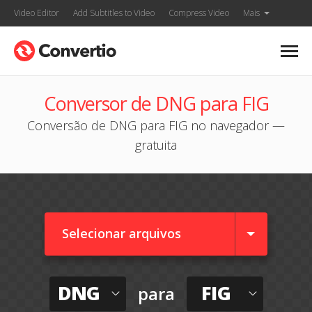
Video Editor
Add Subtitles to Video
Compress Video
Mais
Conversor de DNG para FIG
Conversão de DNG para FIG no navegador —
gratuita
Selecionar arquivos
DNG
FIG
para