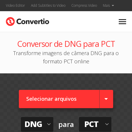
Video Editor
Add Subtitles to Video
Compress Video
Mais
Conversor de DNG para PCT
Transforme imagens de câmera DNG para o
formato PCT online
Selecionar arquivos
DNG
PCT
para