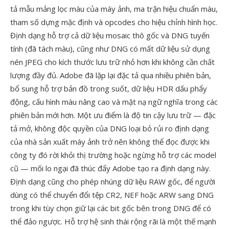
tả mẫu mảng lọc màu của máy ảnh, ma trận hiệu chuẩn màu,
tham số dựng mặc định và opcodes cho hiệu chỉnh hình học.
Định dạng hỗ trợ cả dữ liệu mosaic thô gốc và DNG tuyến
tính (đã tách màu), cũng như DNG có mất dữ liệu sử dụng
nén JPEG cho kích thước lưu trữ nhỏ hơn khi không cần chất
lượng đầy đủ. Adobe đã lặp lại đặc tả qua nhiều phiên bản,
bổ sung hỗ trợ bản đồ trong suốt, dữ liệu HDR dấu phẩy
động, cấu hình màu nâng cao và mặt nạ ngữ nghĩa trong các
phiên bản mới hơn. Một ưu điểm là độ tin cậy lưu trữ — đặc
tả mở, không độc quyền của DNG loại bỏ rủi ro định dạng
của nhà sản xuất máy ảnh trở nên không thể đọc được khi
công ty đó rời khỏi thị trường hoặc ngừng hỗ trợ các model
cũ — mối lo ngại đã thúc đẩy Adobe tạo ra định dạng này.
Định dạng cũng cho phép nhúng dữ liệu RAW gốc, để người
dùng có thể chuyển đổi tệp CR2, NEF hoặc ARW sang DNG
trong khi tùy chọn giữ lại các bit gốc bên trong DNG để có
thể đảo ngược. Hỗ trợ hệ sinh thái rộng rãi là một thế mạnh