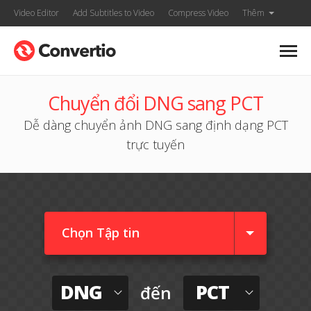
Video Editor
Add Subtitles to Video
Compress Video
Thêm
Chuyển đổi DNG sang PCT
Dễ dàng chuyển ảnh DNG sang định dạng PCT
trực tuyến
Chọn Tập tin
DNG
PCT
đến