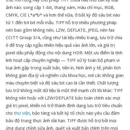
ảnh nào: song cấp 1-bit, thang xám, màu chỉ mục, RGB,
CMYK, CIE L*a*b* và hơn thế nữa, ở bất kỳ độ sâu bit nào
từ 1 đến 64 bit mỗi mẫu. TIFF hỗ trợ nhiều phương pháp
nén bao gồm không nén, LZW, DEFLATE, JPEG, nén fax
CCITT Group 3/4, cũng như tài liệu nhiều trang, lưu trữ chia
ô để truy cập ngẫu nhiên hiệu quả vào ảnh lớn, và giá trị
pixel dấu phẩy động cho nội dung HDR. Một ưu điểm là tính
linh hoạt cấp chuyên nghiệp — TIFF xử lý toàn bộ phạm vi
loại ảnh gặp trong xuất bản, tiền in, hình ảnh y tế, phân tích
không gian địa lý và nghiên cứu khoa học, nơi các không gian
màu chuyên biệt và độ sâu bit cao là cần thiết. Chất lượng
lưu trữ không mất dữ liệu là một thế mạnh cốt lõi khác: TIFF
không nén hoặc với LZW/DEFLATE bảo toàn chính xác mọi
giá trị pixel, khiến nó trở thành định dạng lưu trữ tiêu chuẩn
cho
thư viện
, bảo tàng và bất kỳ tổ chức nào yêu cầu đảm
bảo độ trung thực ảnh dài hạn. TIFF được hỗ trợ bởi mọi
ứng dụng chỉnh sửa ảnh, quét và xuất bản chính trên mọi