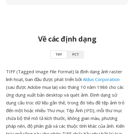
Về các định dạng
TIFF
PCT
TIFF (Tagged Image File Format) là định dạng ảnh raster
linh hoạt, ban đầu được phát triển bởi
Aldus Corporation
(sau được Adobe mua lại) vào tháng 10 năm 1986 cho các
ứng dụng xuất bản desktop và quét ảnh. Định dạng sử
dụng cấu trúc dữ liệu gắn thẻ, trong đó tiêu đề tệp ảnh trỏ
đến một hoặc nhiều Thư mục Tệp Ảnh (IFD), mỗi thư mục
chứa bộ thẻ mô tả kích thước, không gian màu, phương
pháp nén, độ phân giải và các thuộc tính khác của ảnh. Kiến
trúc mở rộng này cho phép TIFF chứa hầu như bất kỳ loại