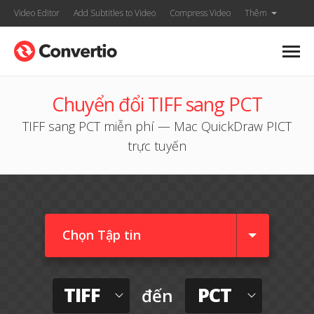
Video Editor
Add Subtitles to Video
Compress Video
Thêm
Chuyển đổi TIFF sang PCT
TIFF sang PCT miễn phí — Mac QuickDraw PICT
trực tuyến
Chọn Tập tin
TIFF
PCT
đến