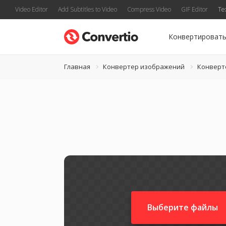
Video Editor
Add Subtitles to Video
Compress Video
GIF Editor
Te
Конвертироват
Главная
Конвертер изображений
Конверте
Выберите файлы