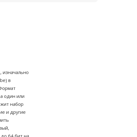
, изначально
be) в
 Формат
на один или
ржит набор
ие и другие
нить
вый,
 до 64 бит на