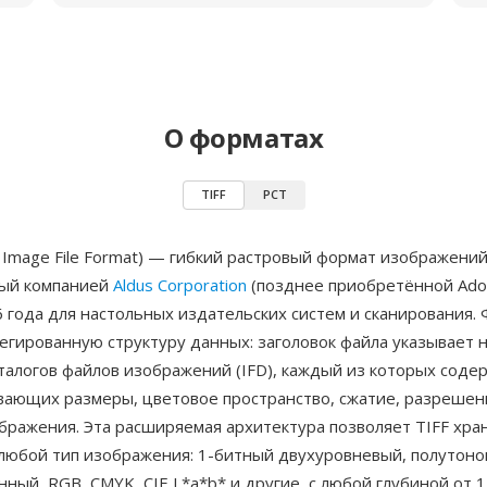
О форматах
TIFF
PCT
 Image File Format) — гибкий растровый формат изображений
ый компанией
Aldus Corporation
(позднее приобретённой Ado
 года для настольных издательских систем и сканирования.
егированную структуру данных: заголовок файла указывает 
талогов файлов изображений (IFD), каждый из которых соде
ывающих размеры, цветовое пространство, сжатие, разрешен
бражения. Эта расширяемая архитектура позволяет TIFF хра
 любой тип изображения: 1-битный двухуровневый, полутоно
ный, RGB, CMYK, CIE L*a*b* и другие, с любой глубиной от 1