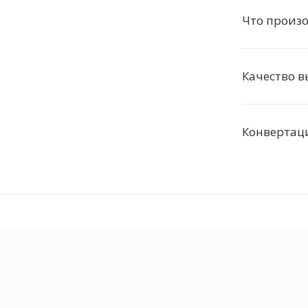
Что произо
Качество в
Конвертаци