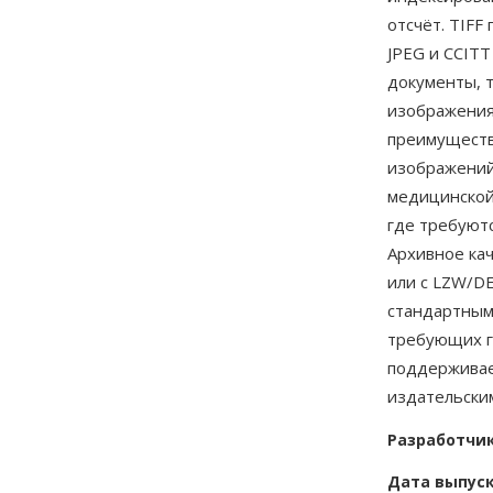
отсчёт. TIF
JPEG и CCITT
документы, 
изображения
преимуществ
изображений
медицинской
где требуют
Архивное кач
или с LZW/DE
стандартным
требующих г
поддерживае
издательски
Разработчи
Дата выпус