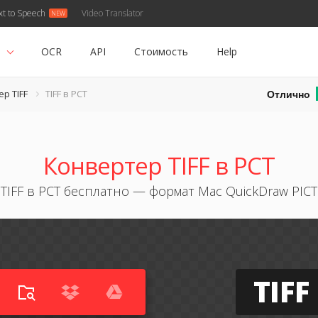
xt to Speech
Video Translator
ь
OCR
API
Стоимость
Help
Отлично
р TIFF
TIFF в PCT
Конвертер TIFF в PCT
TIFF в PCT бесплатно — формат Mac QuickDraw PICT
TIFF