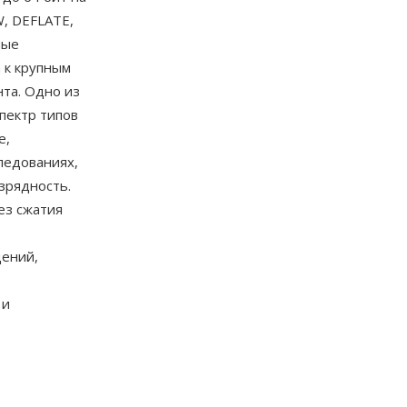
W, DEFLATE,
ные
 к крупным
та. Одно из
пектр типов
е,
ледованиях,
зрядность.
ез сжатия
дений,
 и