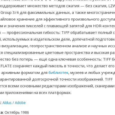
F поддерживает множество методов сжатия — без сжатия, LZ
 Group 3/4 для факсимильных данных, а также многостранич
тайловое хранение для эффективного произвольного доступа
м и значения пикселей с плавающей запятой для HDR-контен
 — профессиональная гибкость: TIFF обрабатывает полный с
, используемых в издательском деле, допечатной подготовк
 визуализации, геопространственном анализе и научных исс
ся специализированные цветовые пространства и высокая ра
ество без потерь — ещё одна ключевая особенность: TIFF б
FLATE сохраняет каждый пиксель в точности, что делает его
 архивным форматом для
библиотек
, музеев и любых учреж
арантированной долгосрочной точности изображений. TIFF
тся всеми основными редакторами изображений, сканерами
ми приложениями на всех платформах.
к
:
Aldus / Adobe
ка
: Октябрь 1986