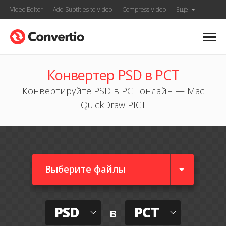
Video Editor
Add Subtitles to Video
Compress Video
Ещё
Конвертер PSD в PCT
Конвертируйте PSD в PCT онлайн — Mac
QuickDraw PICT
Выберите файлы
PSD
PCT
в