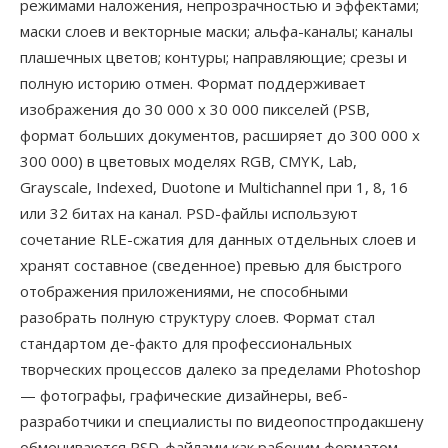
режимами наложения, непрозрачностью и эффектами;
маски слоев и векторные маски; альфа-каналы; каналы
плашечных цветов; контуры; направляющие; срезы и
полную историю отмен. Формат поддерживает
изображения до 30 000 x 30 000 пикселей (PSB,
формат больших документов, расширяет до 300 000 x
300 000) в цветовых моделях RGB, CMYK, Lab,
Grayscale, Indexed, Duotone и Multichannel при 1, 8, 16
или 32 битах на канал. PSD-файлы используют
сочетание RLE-сжатия для данных отдельных слоев и
хранят составное (сведенное) превью для быстрого
отображения приложениями, не способными
разобрать полную структуру слоев. Формат стал
стандартом де-факто для профессиональных
творческих процессов далеко за пределами Photoshop
— фотографы, графические дизайнеры, веб-
разработчики и специалисты по видеопостпродакшену
обмениваются PSD-файлами как рабочим форматом,