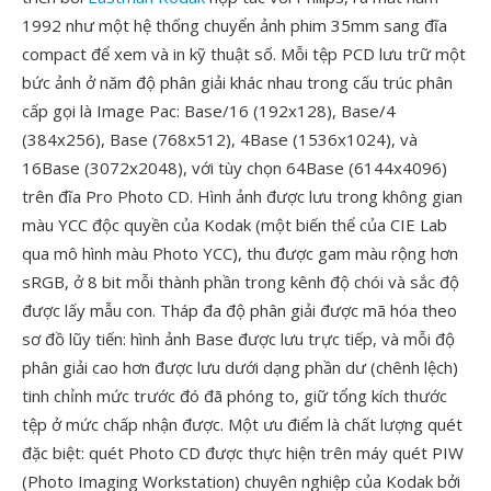
1992 như một hệ thống chuyển ảnh phim 35mm sang đĩa
compact để xem và in kỹ thuật số. Mỗi tệp PCD lưu trữ một
bức ảnh ở năm độ phân giải khác nhau trong cấu trúc phân
cấp gọi là Image Pac: Base/16 (192x128), Base/4
(384x256), Base (768x512), 4Base (1536x1024), và
16Base (3072x2048), với tùy chọn 64Base (6144x4096)
trên đĩa Pro Photo CD. Hình ảnh được lưu trong không gian
màu YCC độc quyền của Kodak (một biến thể của CIE Lab
qua mô hình màu Photo YCC), thu được gam màu rộng hơn
sRGB, ở 8 bit mỗi thành phần trong kênh độ chói và sắc độ
được lấy mẫu con. Tháp đa độ phân giải được mã hóa theo
sơ đồ lũy tiến: hình ảnh Base được lưu trực tiếp, và mỗi độ
phân giải cao hơn được lưu dưới dạng phần dư (chênh lệch)
tinh chỉnh mức trước đó đã phóng to, giữ tổng kích thước
tệp ở mức chấp nhận được. Một ưu điểm là chất lượng quét
đặc biệt: quét Photo CD được thực hiện trên máy quét PIW
(Photo Imaging Workstation) chuyên nghiệp của Kodak bởi