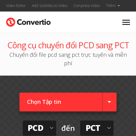
Video Editor
Add Subtitles to Video
Compress Video
Thêm
Công cụ chuyển đổi PCD sang PCT
Chuyển đổi file pcd sang pct trực tuyến và miễn
phí
Chọn Tập tin
PCD
PCT
đến