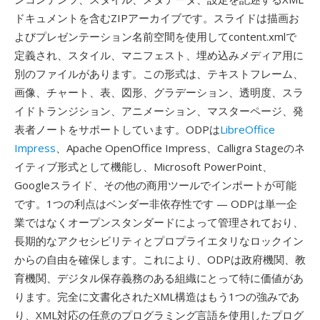
ドキュメントを含むZIPアーカイブです。スライドは描画お
よびプレゼンテーション名前空間を使用してcontent.xmlで
定義され、スタイル、マニフェスト、埋め込みメディア用に
別のファイルがあります。この形式は、テキストフレーム、
画像、チャート、表、図形、グラデーション、透明度、スラ
イドトランジション、アニメーション、マスターページ、発
表者ノートをサポートしています。ODPは
LibreOffice
Impress
、Apache OpenOffice Impress、Calligra Stageのネ
イティブ形式として機能し、Microsoft PowerPoint、
Googleスライド、その他の商用ツールでインポートが可能
です。1つの利点はベンダー非依存性です — ODPは単一企
業ではなくオープンスタンダードによって管理されており、
長期的なアクセシビリティとプロプライエタリなロックイン
からの自由を確保します。これにより、ODPは政府機関、教
育機関、デジタル保存義務のある組織にとって特に価値があ
ります。完全に文書化されたXML構造はもう1つの強みであ
り、XML対応の任意のプログラミング言語を使用したプログ