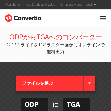
Video Editor
Add Subtitles to Video
Compress Video
詳細
ODPからTGAへのコンバーター
ODPスライドをTGAラスター画像にオンラインで
無料出力
ファイルを選ぶ
ODP
TGA
に