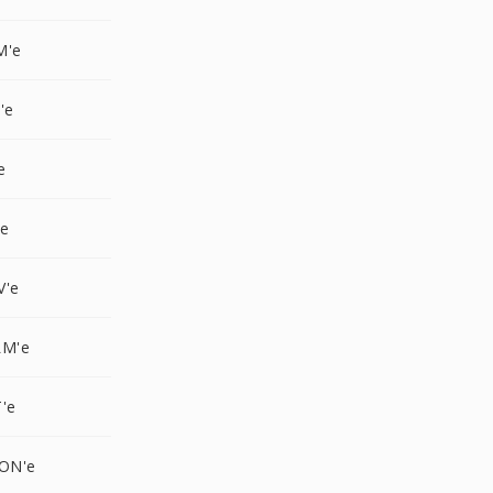
M'e
'e
e
'e
V'e
LM'e
'e
CON'e