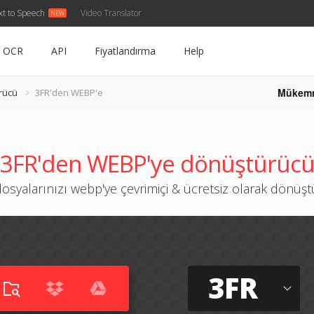
xt to Speech
Video Translator
OCR
API
Fiyatlandırma
Help
Mükem
rücü
3FR'den WEBP'e
3FR'den WEBP'ye dönüştürüc
dosyalarınızı webp'ye çevrimiçi & ücretsiz olarak dönüş
3FR