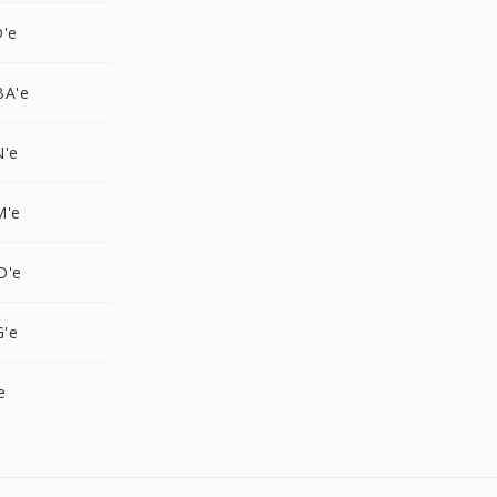
D'e
BA'e
N'e
M'e
D'e
G'e
e