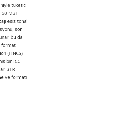
niyle tüketici
150 MB'ı
ajı esiz tonal
asyonu, son
unar; bu da
n format
tion (HNCS)
is bir ICC
nar. 3FR
e ve formatı