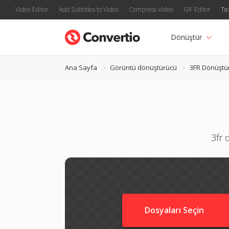
Video Editor
Add Subtitles to Video
Compress Video
GIF Editor
Te
Dönüştür
Ana Sayfa
Görüntü dönüştürücü
3FR Dönüştü
3fr 
Dosyaları Seçin