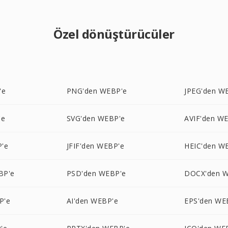
Özel dönüştürücüler
'e
PNG'den WEBP'e
JPEG'den W
'e
SVG'den WEBP'e
AVIF'den W
'e
JFIF'den WEBP'e
HEIC'den W
BP'e
PSD'den WEBP'e
DOCX'den W
P'e
AI'den WEBP'e
EPS'den WE