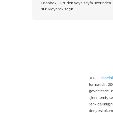
Dropbox, URL'den veya sayfa üzerinden
sürükleyerek seçin.
3FR,
Hasselb
formatıdır; 20
gövdelerde 39
işlenmemiş sen
renk derinliğin
dengesi okuma