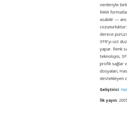
verileriyle bi
RAW formatlar
asabilir — anc
cozunurluktur
derece pürüzs
3FR'yı üst düz
yapar. Renk s
teknolojisi, 3
profili sağlar
dosyaları; Has
destekleyen d
Geliştirici
:
Has
İlk yayın
: 200