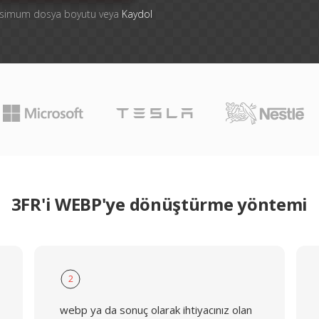
aksimum dosya boyutu veya
Kaydol
3FR'i WEBP'ye dönüştürme yöntemi
2
webp ya da sonuç olarak ihtiyacınız olan