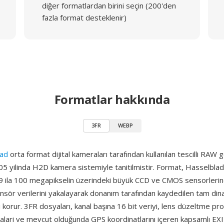
diğer formatlardan birini seçin (200'den
fazla format desteklenir)
Formatlar hakkında
3FR
WEBP
lad
orta format dijital kameraları tarafından kullanılan tescilli RAW 
05 yilinda H2D kamera sistemiyle tanitilmistir. Format, Hasselbla
 ila 100 megapikselin üzerindeki büyük CCD ve CMOS sensorleri
sör verilerini yakalayarak donanım tarafından kaydedilen tam dina
i korur. 3FR dosyaları, kanal başına 16 bit veriyi, lens düzeltme prof
lari ve mevcut olduğunda GPS koordinatlarını içeren kapsamlı EX