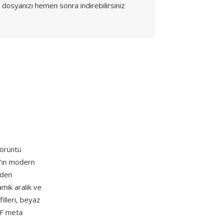
dosyanızı hemen sonra indirebilirsiniz
görüntü
d'ın modern
nden
mik aralık ve
illeri, beyaz
IF meta