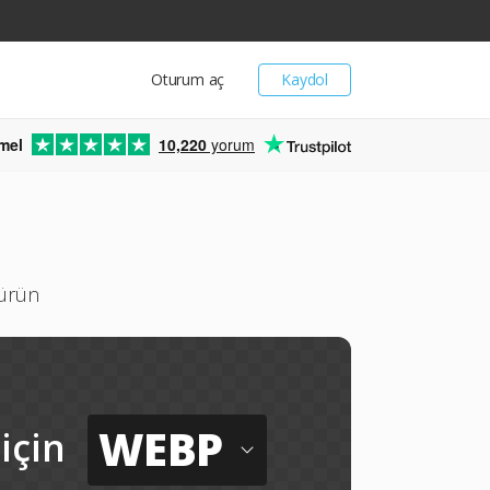
Oturum aç
Kaydol
mel
10,220
yorum
ü
türün
WEBP
için