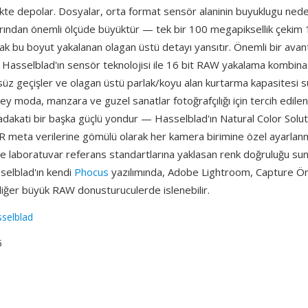
rlikte depolar. Dosyalar, orta format sensör alaninin buyuklugu nede
ından önemli ölçüde büyüktür — tek bir 100 megapiksellik çekim 
ak bu boyut yakalanan olagan üstü detayı yansıtır. Önemli bir avant
: Hasselblad'ın sensör teknolojisi ile 16 bit RAW yakalama kombin
üz geçişler ve olagan üstü parlak/koyu alan kurtarma kapasitesi s
ey moda, manzara ve guzel sanatlar fotoğrafçılığı için tercih edile
adakati bir başka güçlü yondur — Hasselblad'ın Natural Color Solu
FR meta verilerine gömülü olarak her kamera birimine özel ayarlanm
 ve laboratuvar referans standartlarına yaklasan renk doğruluğu su
selblad'ın kendi
Phocus
yazılımında, Adobe Lightroom, Capture Ön
iğer büyük RAW donusturuculerde islenebilir.
selblad
5