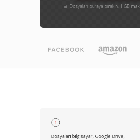
Dosyaları buraya bırakın. 1 GB m
1
Dosyaları bilgisayar, Google Drive,