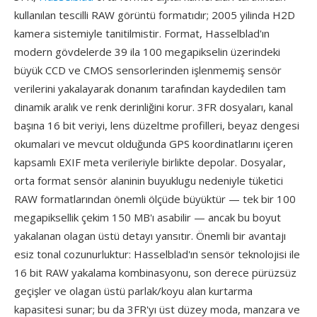
kullanılan tescilli RAW görüntü formatıdır; 2005 yilinda H2D
kamera sistemiyle tanitilmistir. Format, Hasselblad'ın
modern gövdelerde 39 ila 100 megapikselin üzerindeki
büyük CCD ve CMOS sensorlerinden işlenmemiş sensör
verilerini yakalayarak donanım tarafından kaydedilen tam
dinamik aralık ve renk derinliğini korur. 3FR dosyaları, kanal
başına 16 bit veriyi, lens düzeltme profilleri, beyaz dengesi
okumalari ve mevcut olduğunda GPS koordinatlarını içeren
kapsamlı EXIF meta verileriyle birlikte depolar. Dosyalar,
orta format sensör alaninin buyuklugu nedeniyle tüketici
RAW formatlarından önemli ölçüde büyüktür — tek bir 100
megapiksellik çekim 150 MB'ı asabilir — ancak bu boyut
yakalanan olagan üstü detayı yansıtır. Önemli bir avantajı
esiz tonal cozunurluktur: Hasselblad'ın sensör teknolojisi ile
16 bit RAW yakalama kombinasyonu, son derece pürüzsüz
geçişler ve olagan üstü parlak/koyu alan kurtarma
kapasitesi sunar; bu da 3FR'yı üst düzey moda, manzara ve