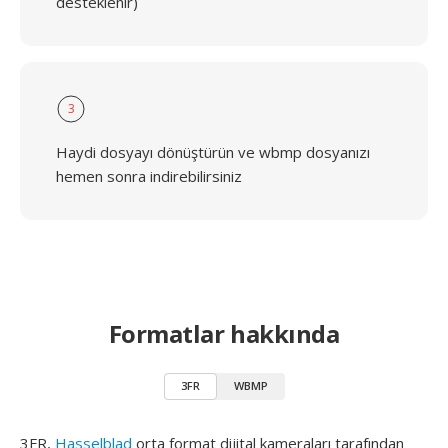
desteklenir)
3
Haydi dosyayı dönüştürün ve wbmp dosyanızı
hemen sonra indirebilirsiniz
Formatlar hakkında
3FR
WBMP
3FR,
Hasselblad
orta format dijital kameraları tarafından