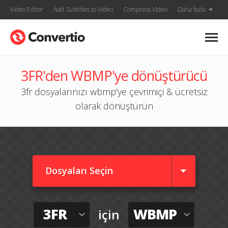
Video Editor
Add Subtitles to Video
Compress Video
Daha fazla
3FR'den WBMP'ye dönüştürücü
3fr dosyalarınızı wbmp'ye çevrimiçi & ücretsiz
olarak dönüştürün
Dosyaları Seçin
3FR
WBMP
için