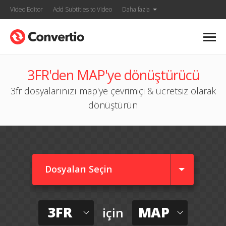
Video Editor
Add Subtitles to Video
Daha fazla
3FR'den MAP'ye dönüştürücü
3fr dosyalarınızı map'ye çevrimiçi & ücretsiz olarak
dönüştürün
Dosyaları Seçin
3FR
MAP
için