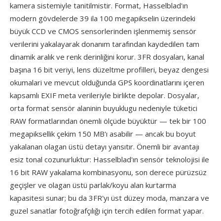
kamera sistemiyle tanitilmistir. Format, Hasselblad'ın
modern gövdelerde 39 ila 100 megapikselin üzerindeki
büyük CCD ve CMOS sensorlerinden işlenmemiş sensör
verilerini yakalayarak donanım tarafından kaydedilen tam
dinamik aralık ve renk derinliğini korur. 3FR dosyaları, kanal
başına 16 bit veriyi, lens düzeltme profilleri, beyaz dengesi
okumalari ve mevcut olduğunda GPS koordinatlarını içeren
kapsamlı EXIF meta verileriyle birlikte depolar. Dosyalar,
orta format sensör alaninin buyuklugu nedeniyle tüketici
RAW formatlarından önemli ölçüde büyüktür — tek bir 100
megapiksellik çekim 150 MB'ı asabilir — ancak bu boyut
yakalanan olagan üstü detayı yansıtır. Önemli bir avantajı
esiz tonal cozunurluktur: Hasselblad'ın sensör teknolojisi ile
16 bit RAW yakalama kombinasyonu, son derece pürüzsüz
geçişler ve olagan üstü parlak/koyu alan kurtarma
kapasitesi sunar; bu da 3FR'yı üst düzey moda, manzara ve
guzel sanatlar fotoğrafçılığı için tercih edilen format yapar.