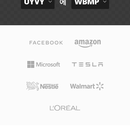
UYVY
WBMP
에