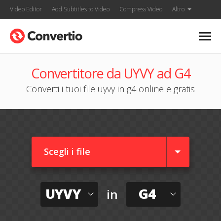
Video Editor
Add Subtitles to Video
Compress Video
Altro
Convertitore da UYVY ad G4
Converti i tuoi file uyvy in g4 online e gratis
Scegli i file
UYVY
G4
in