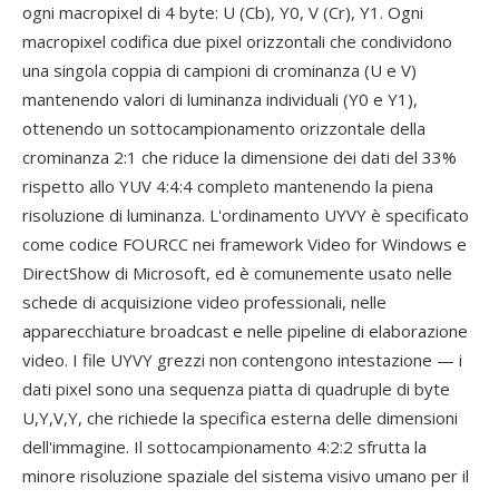
ogni macropixel di 4 byte: U (Cb), Y0, V (Cr), Y1. Ogni
macropixel codifica due pixel orizzontali che condividono
una singola coppia di campioni di crominanza (U e V)
mantenendo valori di luminanza individuali (Y0 e Y1),
ottenendo un sottocampionamento orizzontale della
crominanza 2:1 che riduce la dimensione dei dati del 33%
rispetto allo YUV 4:4:4 completo mantenendo la piena
risoluzione di luminanza. L'ordinamento UYVY è specificato
come codice FOURCC nei framework Video for Windows e
DirectShow di Microsoft, ed è comunemente usato nelle
schede di acquisizione video professionali, nelle
apparecchiature broadcast e nelle pipeline di elaborazione
video. I file UYVY grezzi non contengono intestazione — i
dati pixel sono una sequenza piatta di quadruple di byte
U,Y,V,Y, che richiede la specifica esterna delle dimensioni
dell'immagine. Il sottocampionamento 4:2:2 sfrutta la
minore risoluzione spaziale del sistema visivo umano per il