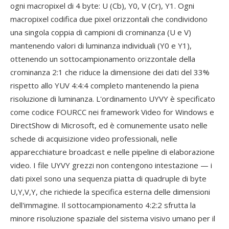
ogni macropixel di 4 byte: U (Cb), Y0, V (Cr), Y1. Ogni
macropixel codifica due pixel orizzontali che condividono
una singola coppia di campioni di crominanza (U e V)
mantenendo valori di luminanza individuali (Y0 e Y1),
ottenendo un sottocampionamento orizzontale della
crominanza 2:1 che riduce la dimensione dei dati del 33%
rispetto allo YUV 4:4:4 completo mantenendo la piena
risoluzione di luminanza. L'ordinamento UYVY è specificato
come codice FOURCC nei framework Video for Windows e
DirectShow di Microsoft, ed è comunemente usato nelle
schede di acquisizione video professionali, nelle
apparecchiature broadcast e nelle pipeline di elaborazione
video. I file UYVY grezzi non contengono intestazione — i
dati pixel sono una sequenza piatta di quadruple di byte
U,Y,V,Y, che richiede la specifica esterna delle dimensioni
dell'immagine. Il sottocampionamento 4:2:2 sfrutta la
minore risoluzione spaziale del sistema visivo umano per il