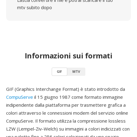
Lascia convertire il file e potrai scaricare il tuo
mtv subito dopo
Informazioni sui formati
GIF
MTV
GIF (Graphics Interchange Format) è stato introdotto da
CompuServe
il 15 giugno 1987 come formato immagine
indipendente dalla piattaforma per trasmettere grafica a
colori attraverso le connessioni modem del servizio online
CompuServe. Il formato utilizza la compressione lossless
LZW (Lempel-Ziv-Welch) su immagini a colori indicizzati con
una palette fino a 256 colori selezionati da uno spazio