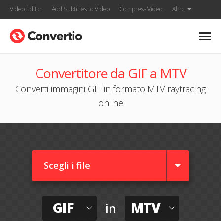
Video Editor
Add Subtitles to Video
Compress Video
Altro
Convertitore da GIF a MTV
Converti immagini GIF in formato MTV raytracing
online
Scegli i file
GIF
MTV
in