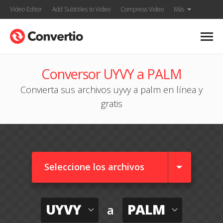
Video Editor
Add Subtitles to Video
Compress Video
Más
Conversor UYVY a PALM
Convierta sus archivos uyvy a palm en línea y
gratis
Seleccione los archivos
UYVY
PALM
a