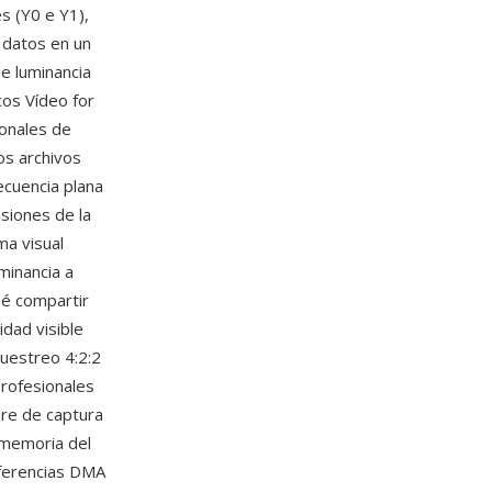
s (Y0 e Y1),
 datos en un
e luminancia
os Vídeo for
onales de
os archivos
cuencia plana
siones de la
ma visual
uminancia a
ué compartir
dad visible
muestreo 4:2:2
profesionales
are de captura
 memoria del
sferencias DMA