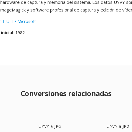
 hardware de captura y memoria del sistema. Los datos UYVY so
 ImageMagick y software profesional de captura y edición de víde
r
:
ITU-T / Microsoft
inicial
: 1982
Conversiones relacionadas
UYVY a JPG
UYVY a JP2