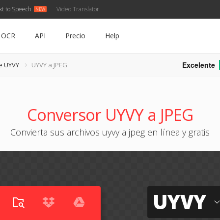
xt to Speech
Video Translator
OCR
API
Precio
Help
Excelente
e UYVY
UYVY a JPEG
Conversor UYVY a JPEG
Convierta sus archivos uyvy a jpeg en línea y gratis
UYVY