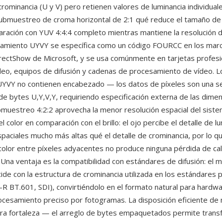
rominancia (U y V) pero retienen valores de luminancia individuale
ubmuestreo de croma horizontal de 2:1 qué reduce el tamaño de
ación con YUV 4:4:4 completo mientras mantiene la resolución d
enamiento UYVY se específica como un código FOURCC en los marc
ectShow de Microsoft, y se usa comúnmente en tarjetas profesi
deo, equipos de difusión y cadenas de procesamiento de vídeo. L
UYVY no contienen encabezado — los datos de píxeles son una se
de bytes U,Y,V,Y, requiriendo especificación externa de las dimen
bmuestreo 4:2:2 aprovecha la menor resolución espacial del siste
 color en comparación con el brillo: el ojo percibe el detalle de l
spaciales mucho más altas qué el detalle de crominancia, por lo q
olor entre píxeles adyacentes no produce ninguna pérdida de cali
. Una ventaja es la compatibilidad con estándares de difusión: el 
ide con la estructura de crominancia utilizada en los estándares 
-R BT.601, SDI), convirtiéndolo en el formato natural para hardw
ocesamiento preciso por fotogramas. La disposición eficiente de
ra fortaleza — el arreglo de bytes empaquetados permite tran