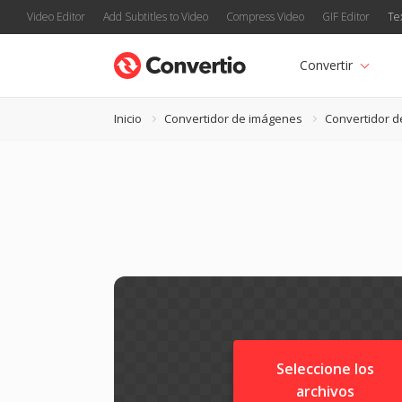
Video Editor
Add Subtitles to Video
Compress Video
GIF Editor
Te
Convertir
Inicio
Convertidor de imágenes
Convertidor d
Seleccione los
archivos