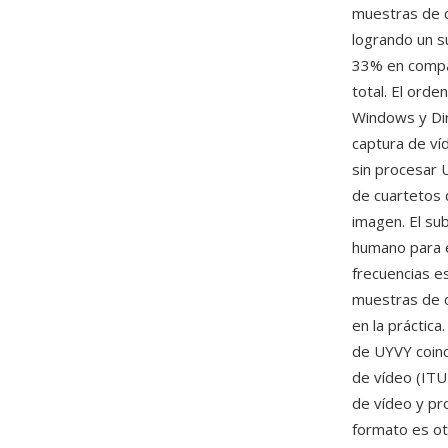
muestras de c
logrando un s
33% en compar
total. El ord
Windows y Dir
captura de ví
sin procesar 
de cuartetos 
imagen. El su
humano para el
frecuencias e
muestras de c
en la práctica
de UYVY coinc
de vídeo (ITU
de vídeo y pr
formato es ot