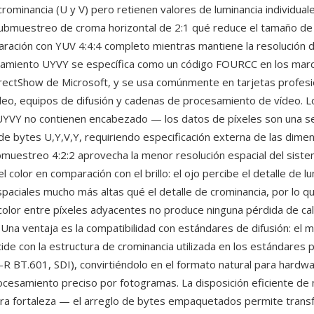
rominancia (U y V) pero retienen valores de luminancia individuale
ubmuestreo de croma horizontal de 2:1 qué reduce el tamaño de
ación con YUV 4:4:4 completo mientras mantiene la resolución d
enamiento UYVY se específica como un código FOURCC en los marc
ectShow de Microsoft, y se usa comúnmente en tarjetas profesi
deo, equipos de difusión y cadenas de procesamiento de vídeo. L
UYVY no contienen encabezado — los datos de píxeles son una se
de bytes U,Y,V,Y, requiriendo especificación externa de las dimen
bmuestreo 4:2:2 aprovecha la menor resolución espacial del siste
 color en comparación con el brillo: el ojo percibe el detalle de l
spaciales mucho más altas qué el detalle de crominancia, por lo q
olor entre píxeles adyacentes no produce ninguna pérdida de cali
. Una ventaja es la compatibilidad con estándares de difusión: el 
ide con la estructura de crominancia utilizada en los estándares 
-R BT.601, SDI), convirtiéndolo en el formato natural para hardw
ocesamiento preciso por fotogramas. La disposición eficiente de
ra fortaleza — el arreglo de bytes empaquetados permite tran