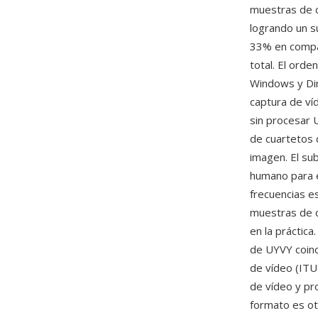
muestras de c
logrando un s
33% en compar
total. El ord
Windows y Dir
captura de ví
sin procesar 
de cuartetos 
imagen. El su
humano para el
frecuencias e
muestras de c
en la práctica
de UYVY coinc
de vídeo (ITU
de vídeo y pr
formato es ot