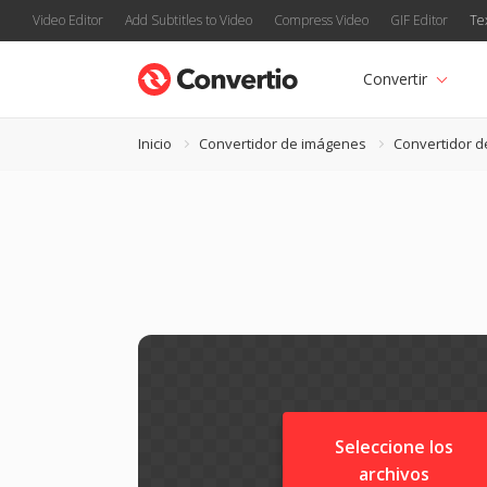
Video Editor
Add Subtitles to Video
Compress Video
GIF Editor
Te
Convertir
Inicio
Convertidor de imágenes
Convertidor d
Seleccione los
archivos