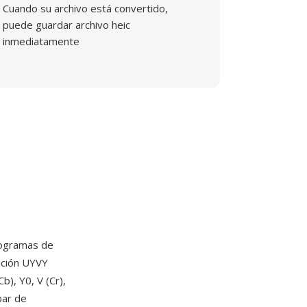
Cuando su archivo está convertido,
puede guardar archivo heic
inmediatamente
togramas de
ación UYVY
), Y0, V (Cr),
par de