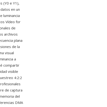
s (Y0 e Y1),
 datos en un
e luminancia
os Vídeo for
onales de
os archivos
cuencia plana
siones de la
ma visual
uminancia a
ué compartir
dad visible
muestreo 4:2:2
profesionales
are de captura
 memoria del
sferencias DMA