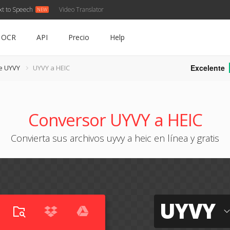
xt to Speech
Video Translator
OCR
API
Precio
Help
Excelente
e UYVY
UYVY a HEIC
Conversor UYVY a HEIC
Convierta sus archivos uyvy a heic en línea y gratis
UYVY