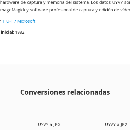
 hardware de captura y memoria del sistema. Los datos UYVY so
 ImageMagick y software profesional de captura y edición de víde
r
:
ITU-T / Microsoft
inicial
: 1982
Conversiones relacionadas
UYVY a JPG
UYVY a JP2