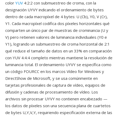
color
YUV
4:2:2 con submuestreo de croma, con la
designación UYVY indicando el ordenamiento de bytes
dentro de cada macropíxel de 4 bytes: U (Cb), Y0, V (Cr),
Y1. Cada macropíxel codifica dos píxeles horizontales qué
comparten un único par de muestras de crominancia (U y
V) pero retienen valores de luminancia individuales (Y0 e
Y1), logrando un submuestreo de croma horizontal de 2:1
qué reduce el tamaño de datos en un 33% en comparación
con YUV 4:4:4 completo mientras mantiene la resolución de
luminancia total. El ordenamiento UYVY se específica como
un código FOURCC en los marcos Vídeo for Windows y
DirectShow de Microsoft, y se usa comúnmente en
tarjetas profesionales de captura de vídeo, equipos de
difusión y cadenas de procesamiento de vídeo. Los
archivos sin procesar UYVY no contienen encabezado —
los datos de píxeles son una secuencia plana de cuartetos
de bytes U,Y,V,Y, requiriendo especificación externa de las