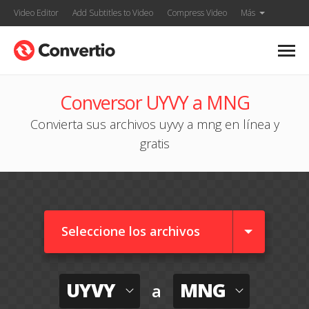
Video Editor
Add Subtitles to Video
Compress Video
Más
Conversor UYVY a MNG
Convierta sus archivos uyvy a mng en línea y
gratis
Seleccione los archivos
UYVY
MNG
a