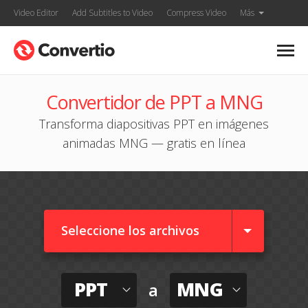
Video Editor
Add Subtitles to Video
Compress Video
Más
Convertidor de PPT a MNG
Transforma diapositivas PPT en imágenes
animadas MNG — gratis en línea
Seleccione los archivos
PPT
MNG
a