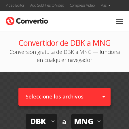
Video Editor
Add Subtitles to Video
Compress Video
Más
Convertidor de DBK a MNG
Conversion gratuita de DBK a MNG — funciona
en cualquier navegador
Seleccione los archivos
DBK
MNG
a