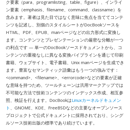
ク要素（para、programlisting、table、figure）、インライ
ン要素（emphasis、filename、command、classname）を
含みます。著者は見た目ではなく意味に焦点を当ててコンテ
ンツを記述し、別個のスタイルシートがDocBookソースを
HTML、PDF、EPUB、manページなどの出力形式に変換し
ます。コンテンツとプレゼンテーションの厳密な分離が一つ
の利点です — 単一のDocBookソースドキュメントから、コ
ンテンツの重複なしに異なる変換パイプラインを通じて印刷
書籍、ウェブサイト、電子書籍、Unix manページを生成でき
ます。豊富なセマンティック語彙はもう一つの強みです：
<command>、<filename>、<errorcode>などの要素が正確
な意味を持つため、ツールチェーンは汎用マークアップでは
不可能な方法で技術コンテンツのインデックス作成、相互参
照、検証を行えます。DocBookは
Linuxカーネルドキュメン
ト
、GNOME、KDE、FreeBSDなどの主要なオープンソース
プロジェクトで公式ドキュメントに採用されており、シング
ルソース技術出版の標準であり続けています。