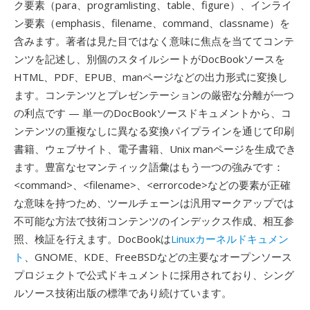
ク要素（para、programlisting、table、figure）、インライ
ン要素（emphasis、filename、command、classname）を
含みます。著者は見た目ではなく意味に焦点を当ててコンテ
ンツを記述し、別個のスタイルシートがDocBookソースを
HTML、PDF、EPUB、manページなどの出力形式に変換し
ます。コンテンツとプレゼンテーションの厳密な分離が一つ
の利点です — 単一のDocBookソースドキュメントから、コ
ンテンツの重複なしに異なる変換パイプラインを通じて印刷
書籍、ウェブサイト、電子書籍、Unix manページを生成でき
ます。豊富なセマンティック語彙はもう一つの強みです：
<command>、<filename>、<errorcode>などの要素が正確
な意味を持つため、ツールチェーンは汎用マークアップでは
不可能な方法で技術コンテンツのインデックス作成、相互参
照、検証を行えます。DocBookは
Linuxカーネルドキュメン
ト
、GNOME、KDE、FreeBSDなどの主要なオープンソース
プロジェクトで公式ドキュメントに採用されており、シング
ルソース技術出版の標準であり続けています。