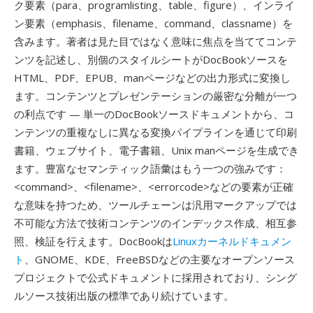
ク要素（para、programlisting、table、figure）、インライ
ン要素（emphasis、filename、command、classname）を
含みます。著者は見た目ではなく意味に焦点を当ててコンテ
ンツを記述し、別個のスタイルシートがDocBookソースを
HTML、PDF、EPUB、manページなどの出力形式に変換し
ます。コンテンツとプレゼンテーションの厳密な分離が一つ
の利点です — 単一のDocBookソースドキュメントから、コ
ンテンツの重複なしに異なる変換パイプラインを通じて印刷
書籍、ウェブサイト、電子書籍、Unix manページを生成でき
ます。豊富なセマンティック語彙はもう一つの強みです：
<command>、<filename>、<errorcode>などの要素が正確
な意味を持つため、ツールチェーンは汎用マークアップでは
不可能な方法で技術コンテンツのインデックス作成、相互参
照、検証を行えます。DocBookは
Linuxカーネルドキュメン
ト
、GNOME、KDE、FreeBSDなどの主要なオープンソース
プロジェクトで公式ドキュメントに採用されており、シング
ルソース技術出版の標準であり続けています。