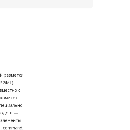
й разметки
 SGML).
вместно с
 комитет
специально
водств —
е элементы
me, command,