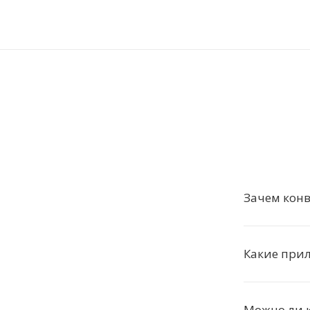
Зачем конв
Какие при
Можно ли к