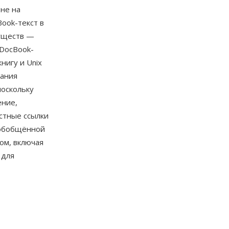
 не на
ook-текст в
уществ —
 DocBook-
нигу и Unix
вания
поскольку
ение,
стные ссылки
 обобщённой
ом, включая
 для