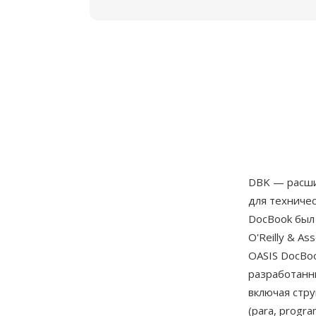
DBK — расши
для техниче
DocBook был 
O'Reilly & A
OASIS DocBo
разработанны
включая стру
(para, progra