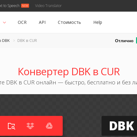
xt to Speech
Video Translator
ь
OCR
API
Стоимость
Help
Отлично
р DBK
DBK в CUR
Конвертер DBK в CUR
е DBK в CUR онлайн — быстро, бесплатно и без 
DBK