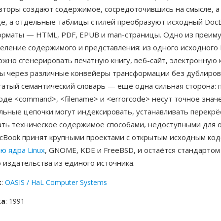
Авторы создают содержимое, сосредоточившись на смысле, а
е, а отдельные таблицы стилей преобразуют исходный DocB
рматы — HTML, PDF, EPUB и man-страницы. Одно из преим
деление содержимого и представления: из одного исходного
жно сгенерировать печатную книгу, веб-сайт, электронную к
ы через различные конвейеры трансформации без дублиро
гатый семантический словарь — ещё одна сильная сторона: 
де <command>, <filename> и <errorcode> несут точное знач
льные цепочки могут индексировать, устанавливать перекрё
ать техническое содержимое способами, недоступными для
ocBook принят крупными проектами с открытым исходным код
ю ядра Linux
, GNOME, KDE и FreeBSD, и остаётся стандартом
 издательства из единого источника.
к
:
OASIS / HaL Computer Systems
ка
: 1991