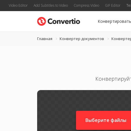
Video Editor
Add Subtitles to Video
Compress Video
GIF Editor
Te
Конвертироват
Главная
Конвертер документов
Конверте
Конвертируйт
Выберите файлы