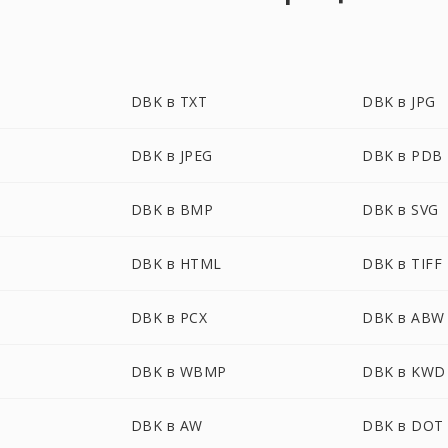
DBK в TXT
DBK в JPG
DBK в JPEG
DBK в PDB
DBK в BMP
DBK в SVG
DBK в HTML
DBK в TIFF
DBK в PCX
DBK в ABW
DBK в WBMP
DBK в KWD
DBK в AW
DBK в DOT