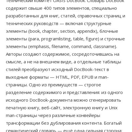
технический комитет OASIS DocBook. Словарь DocBook
содержит свыше 400 типов элементов, специально
разработанных для книг, статей, справочных страниц и
технических руководств — включая структурные
элементы (book, chapter, section, appendix), блочные
элементы (para, programlisting, table, figure) и строчные
элементы (emphasis, filename, command, classname).
Авторы создают содержимое, сосредоточившись на
смысле, а не на внешнем виде, а отдельные таблицы
стилей преобразуют исходный DocBook-текст в
выходные форматы — HTML, PDF, EPUB и man-
страницы. Одно из преимуществ — строгое
разделение содержимого и представления: из одного
исходного DocBook-документа можно сгенерировать
печатную книгу, веб-сайт, электронную книгу и Unix
man-страницы через различные конвейеры
трансформации без дублирования контента. Богатый
семантический словарь — ещё одна сильная сторона: