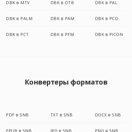
DBK в MTV
DBK в OTB
DBK в PAL
DBK в PALM
DBK в PAM
DBK в PCD
DBK в PCT
DBK в PFM
DBK в PICON
Конвертеры форматов
PDF в SNB
TXT в SNB
DOCX в SNB
EPUB в SNB
JPG в SNB
PNG в SNB