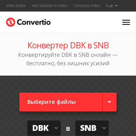
Video Editor
Add Subtitles to Video
Compress Video
Ещё
Конвертер DBK в SNB
Конвертируйте DBK в SNB онлайн —
бесплатно, без лишних усилий
Выберите файлы
DBK
SNB
в