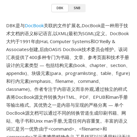
DBK
SNB
DBK是与
DocBook
关联的文件扩展名,DocBook是一种用于技
术文档的语义标记语言,以XML(最初为SGML)定义。DocBook
大约于1991年由HaL Computer Systems和O'Reilly &
Associates创建,后由OASIS DocBook技术委员会维护。该词
汇表提供了400多种专门为书籍、文章、参考页面和技术手册
设计的元素类型 — 包括结构元素(book、chapter、section、
appendix)、块级元素(para、programlisting、table、figure)
和行内元素(emphasis、filename、command、
classname)。作者专注于内容语义而非外观,通过独立的样式
表将DocBook源文件转换为HTML、PDF、EPUB和man手册
等输出格式。其优势之一是内容与呈现的严格分离 — 单个
DocBook源文档可以通过不同的转换管道生成印刷书籍、网
站、电子书和Unix man手册,无需任何内容重复。丰富的语义
词汇是另一优势:由于<command>、<filename>和
<errorcode>等元素携带精确含义,工具链可以以通用标记无法