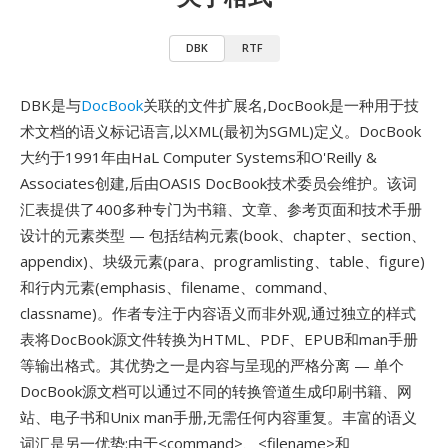
DBK
RTF
DBK是与
DocBook
关联的文件扩展名,DocBook是一种用于技
术文档的语义标记语言,以XML(最初为SGML)定义。DocBook
大约于1991年由HaL Computer Systems和O'Reilly &
Associates创建,后由OASIS DocBook技术委员会维护。该词
汇表提供了400多种专门为书籍、文章、参考页面和技术手册
设计的元素类型 — 包括结构元素(book、chapter、section、
appendix)、块级元素(para、programlisting、table、figure)
和行内元素(emphasis、filename、command、
classname)。作者专注于内容语义而非外观,通过独立的样式
表将DocBook源文件转换为HTML、PDF、EPUB和man手册
等输出格式。其优势之一是内容与呈现的严格分离 — 单个
DocBook源文档可以通过不同的转换管道生成印刷书籍、网
站、电子书和Unix man手册,无需任何内容重复。丰富的语义
词汇是另一优势:由于<command>、<filename>和