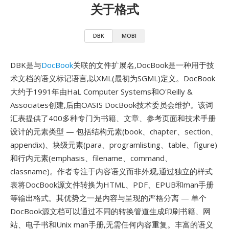
关于格式
DBK
MOBI
DBK是与
DocBook
关联的文件扩展名,DocBook是一种用于技
术文档的语义标记语言,以XML(最初为SGML)定义。DocBook
大约于1991年由HaL Computer Systems和O'Reilly &
Associates创建,后由OASIS DocBook技术委员会维护。该词
汇表提供了400多种专门为书籍、文章、参考页面和技术手册
设计的元素类型 — 包括结构元素(book、chapter、section、
appendix)、块级元素(para、programlisting、table、figure)
和行内元素(emphasis、filename、command、
classname)。作者专注于内容语义而非外观,通过独立的样式
表将DocBook源文件转换为HTML、PDF、EPUB和man手册
等输出格式。其优势之一是内容与呈现的严格分离 — 单个
DocBook源文档可以通过不同的转换管道生成印刷书籍、网
站、电子书和Unix man手册,无需任何内容重复。丰富的语义