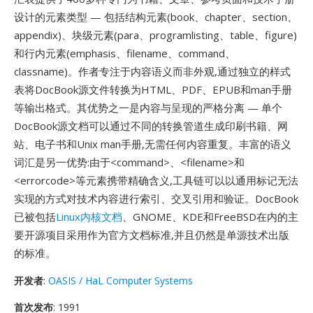
设计的元素类型 — 包括结构元素(book、chapter、section、
appendix)、块级元素(para、programlisting、table、figure)
和行内元素(emphasis、filename、command、
classname)。作者专注于内容语义而非外观,通过独立的样式
表将DocBook源文件转换为HTML、PDF、EPUB和man手册
等输出格式。其优势之一是内容与呈现的严格分离 — 单个
DocBook源文档可以通过不同的转换管道生成印刷书籍、网
站、电子书和Unix man手册,无需任何内容重复。丰富的语义
词汇是另一优势:由于<command>、<filename>和
<errorcode>等元素携带精确含义,工具链可以以通用标记无法
实现的方式对技术内容进行索引、交叉引用和验证。DocBook
已被包括
Linux内核文档
、GNOME、KDE和FreeBSD在内的主
要开源项目采用作为官方文档标准,并且仍然是单源技术出版
的标准。
开发者
:
OASIS / HaL Computer Systems
首次发布
: 1991