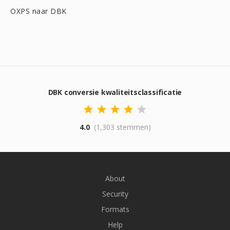
OXPS naar DBK
DBK conversie kwaliteitsclassificatie
4.0
(1,303 stemmen)
About
Security
Formats
Help