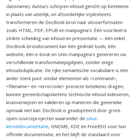
classname). Auteurs schrijven inhoud gericht op betekenis
in plaats van uiterlijk, en afzonderlijke stylesheets
transformeren de DocBook-bron naar uitvoerformaten
zoals HTML, PDF, EPUB en manpagina's. Één voordeel is
strikte scheiding van inhoud en presentatie — één enkel
DocBook-brondocument kan één gedrukt boek, één
website, één e-book en Unix-manpagina's genereren via
verschillende transformatiepijplijnen, zonder enige
inhoudsduplicatie. De rijke semantische vocabulaire is één
ander sterk punt: omdat elementen als <command>,
<filename> en <errorcode> precieze betekenis dragen,
kunnen gereedschapsketens technische inhoud indexeren,
kruisverwijzen en valideren op manieren die generieke
opmaak niet kan. DocBook is geadopteerd door grote
open-sourceprojecten waaronder de
Linux-
kerneldocumentatie
, GNOME, KDE en FreeBSD voor hun
officiele documentatie, en het blijft de standaard voor