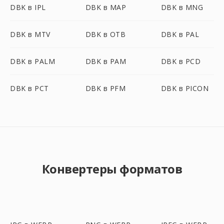
DBK в IPL
DBK в MAP
DBK в MNG
DBK в MTV
DBK в OTB
DBK в PAL
DBK в PALM
DBK в PAM
DBK в PCD
DBK в PCT
DBK в PFM
DBK в PICON
Конвертеры форматов