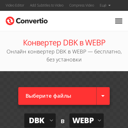
Video Editor
Add Subtitles to Video
Compress Video
Ещё
Конвертер DBK в WEBP
Онлайн конвертер DBK в WEBP — бесплатно,
без установки
Выберите файлы
DBK
WEBP
в