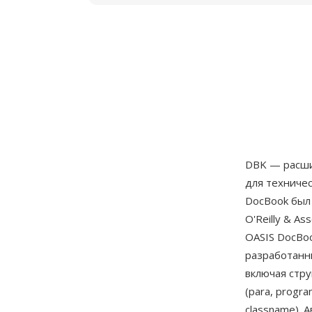
DBK — расши
для техниче
DocBook был 
O'Reilly & A
OASIS DocBo
разработанны
включая стру
(para, progra
classname). 