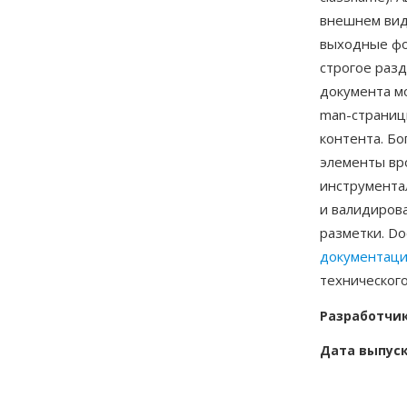
внешнем вид
выходные фо
строгое раз
документа мо
man-страниц
контента. Бо
элементы вро
инструмента
и валидиров
разметки. D
документаци
технического
Разработчи
Дата выпус