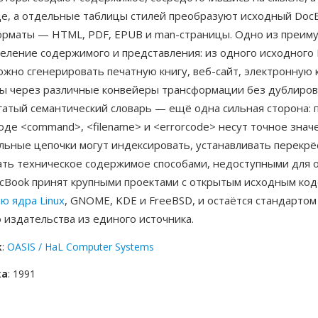
е, а отдельные таблицы стилей преобразуют исходный DocB
рматы — HTML, PDF, EPUB и man-страницы. Одно из преим
деление содержимого и представления: из одного исходного
жно сгенерировать печатную книгу, веб-сайт, электронную к
ы через различные конвейеры трансформации без дублиро
гатый семантический словарь — ещё одна сильная сторона: 
де <command>, <filename> и <errorcode> несут точное знач
льные цепочки могут индексировать, устанавливать перекрё
ать техническое содержимое способами, недоступными для
ocBook принят крупными проектами с открытым исходным код
ю ядра Linux
, GNOME, KDE и FreeBSD, и остаётся стандартом
 издательства из единого источника.
к
:
OASIS / HaL Computer Systems
ка
: 1991