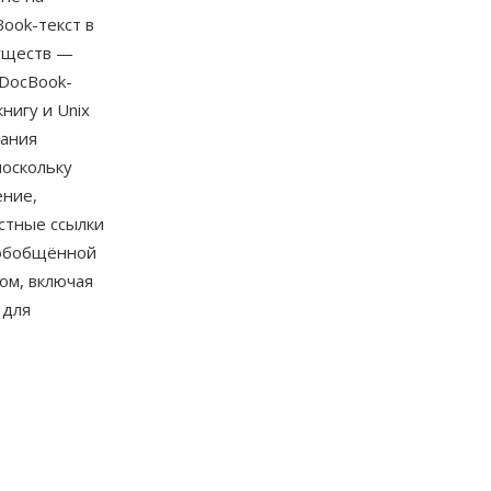
ook-текст в
уществ —
 DocBook-
нигу и Unix
вания
поскольку
ение,
стные ссылки
 обобщённой
ом, включая
 для