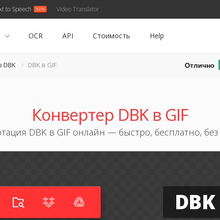
xt to Speech
Video Translator
ь
OCR
API
Стоимость
Help
Отлично
р DBK
DBK в GIF
Конвертер DBK в GIF
тация DBK в GIF онлайн — быстро, бесплатно, без
DBK