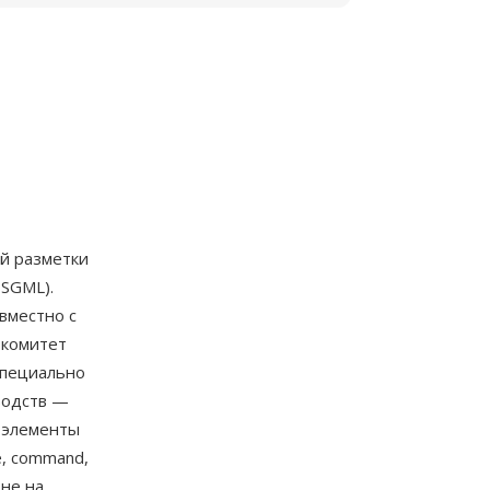
й разметки
 SGML).
вместно с
 комитет
специально
водств —
е элементы
me, command,
 не на