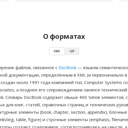
О форматах
DBK
GIF
рение файлов, связанное с
DocBook
— языком семантическо
ской документации, определённым в XML (и первоначально в
создан около 1991 года компанией HaL Computer Systems со
ssociates, а позднее его сопровождением занялся технический
ok. Словарь DocBook содержит свыше 400 типов элементов, 
х для книг, статей, справочных страниц и технических руко
ктурные элементы (book, chapter, section, appendix), блочны
mlisting, table, figure) и строчные элементы (emphasis, filena
Авторы создают содержимое, сосредоточившись на смысле, а