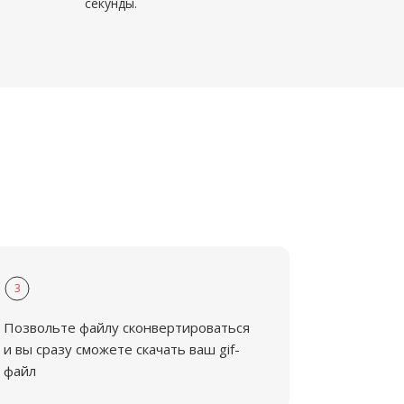
секунды.
3
Позвольте файлу сконвертироваться
и вы сразу сможете скачать ваш gif-
файл