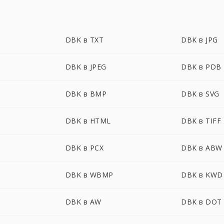
DBK в TXT
DBK в JPG
DBK в JPEG
DBK в PDB
DBK в BMP
DBK в SVG
DBK в HTML
DBK в TIFF
DBK в PCX
DBK в ABW
DBK в WBMP
DBK в KWD
DBK в AW
DBK в DOT