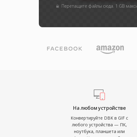
Перетащите файлы сюда. 1 GB мак
На любом устройстве
Конвертируйте DBK в GIF с
любого устройства — ПК,
ноутбука, планшета или