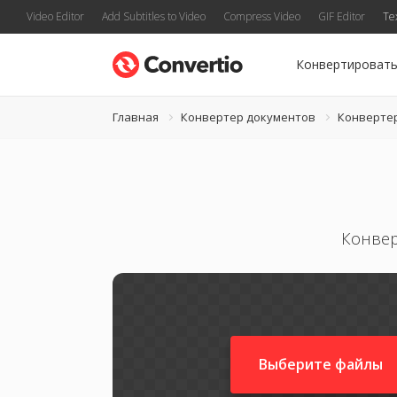
Video Editor
Add Subtitles to Video
Compress Video
GIF Editor
Te
Конвертироват
Главная
Конвертер документов
Конверте
Конвер
Выберите файлы