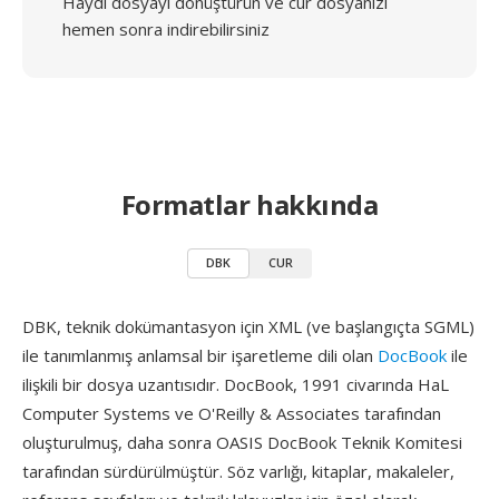
Haydi dosyayı dönüştürün ve cur dosyanızı
hemen sonra indirebilirsiniz
Formatlar hakkında
DBK
CUR
DBK, teknik dokümantasyon için XML (ve başlangıçta SGML)
ile tanımlanmış anlamsal bir işaretleme dili olan
DocBook
ile
ilişkili bir dosya uzantısıdır. DocBook, 1991 civarında HaL
Computer Systems ve O'Reilly & Associates tarafından
oluşturulmuş, daha sonra OASIS DocBook Teknik Komitesi
tarafından sürdürülmüştür. Söz varlığı, kitaplar, makaleler,