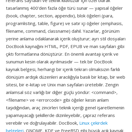
referans sayfaları ve teknik kılavuzlar için özel olarak
tasarlanmış 400'den fazla öğe türü sunar — yapısal öğeler
(book, chapter, section, appendix), blok öğeleri (para,
programlisting, table, figure) ve satır içi öğeler (emphasis,
filename, command, classname) dahil. Yazarlar, görünüm
yerine anlama odaklanarak içerik oluşturur; ayrı stil dosyaları
DocBook kaynağını HTML, PDF, EPUB ve man sayfaları gibi
çıktı formatlarına dönüştürür. En önemli avantajı içerik ve
sunumun kesin olarak ayrılmasıdır — tek bir DocBook
kaynak belgesi, herhangi bir içerik tekrarı olmaksızın farklı
dönüşüm ardışık düzenleri aracılığıyla basılı bir kitap, bir web
sitesi, bir e-kitap ve Unix man sayfaları üretebilir. Zengin
anlamsal söz varlığı bir diğer güçlü yöndür: <command>,
<filename> ve <errorcode> gibi öğeler kesin anlam
taşıdığından, araç zincirleri teknik içeriği genel işaretlemenin
yapamayacağı şekillerde dizinleyebilir, çapraz referans
verebilir ve doğrulayabilir. DocBook,
Linux çekirdek
belgeleri
, GNOME, KDE ve FreeBSD gibi büyük açık kaynak