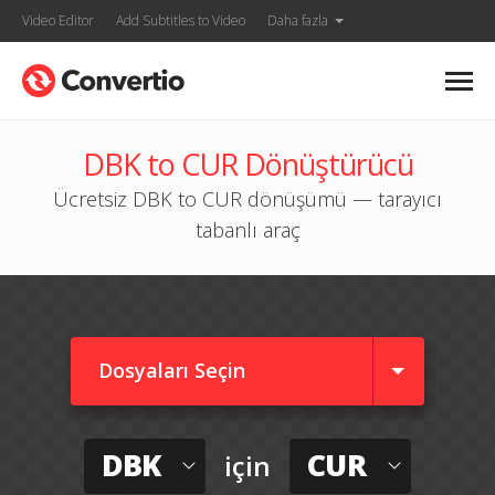
Video Editor
Add Subtitles to Video
Daha fazla
DBK to CUR Dönüştürücü
Ücretsiz DBK to CUR dönüşümü — tarayıcı
tabanlı araç
Dosyaları Seçin
DBK
CUR
için