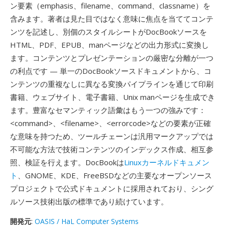
ン要素（emphasis、filename、command、classname）を
含みます。著者は見た目ではなく意味に焦点を当ててコンテ
ンツを記述し、別個のスタイルシートがDocBookソースを
HTML、PDF、EPUB、manページなどの出力形式に変換し
ます。コンテンツとプレゼンテーションの厳密な分離が一つ
の利点です — 単一のDocBookソースドキュメントから、コ
ンテンツの重複なしに異なる変換パイプラインを通じて印刷
書籍、ウェブサイト、電子書籍、Unix manページを生成でき
ます。豊富なセマンティック語彙はもう一つの強みです：
<command>、<filename>、<errorcode>などの要素が正確
な意味を持つため、ツールチェーンは汎用マークアップでは
不可能な方法で技術コンテンツのインデックス作成、相互参
照、検証を行えます。DocBookは
Linuxカーネルドキュメン
ト
、GNOME、KDE、FreeBSDなどの主要なオープンソース
プロジェクトで公式ドキュメントに採用されており、シング
ルソース技術出版の標準であり続けています。
開発元
:
OASIS / HaL Computer Systems