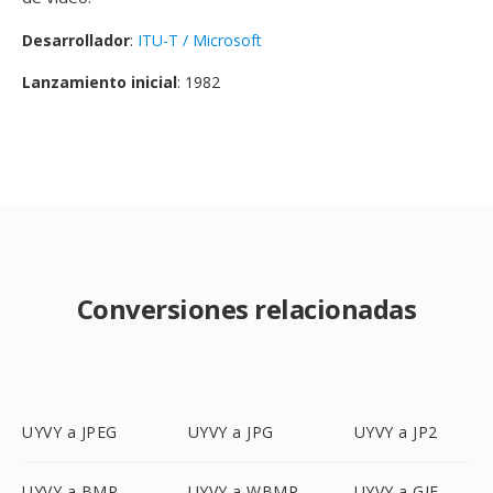
Desarrollador
:
ITU-T / Microsoft
Lanzamiento inicial
: 1982
Conversiones relacionadas
UYVY a JPEG
UYVY a JPG
UYVY a JP2
UYVY a BMP
UYVY a WBMP
UYVY a GIF