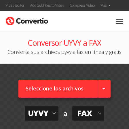
Video Editor
Add Subtitles to Video
Compress Video
Más
Conversor UYVY a FAX
Convierta sus archivos uyvy a fax en línea y gratis
Seleccione los archivos
UYVY
FAX
a