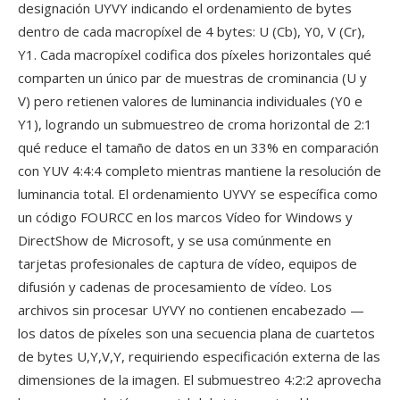
designación UYVY indicando el ordenamiento de bytes
dentro de cada macropíxel de 4 bytes: U (Cb), Y0, V (Cr),
Y1. Cada macropíxel codifica dos píxeles horizontales qué
comparten un único par de muestras de crominancia (U y
V) pero retienen valores de luminancia individuales (Y0 e
Y1), logrando un submuestreo de croma horizontal de 2:1
qué reduce el tamaño de datos en un 33% en comparación
con YUV 4:4:4 completo mientras mantiene la resolución de
luminancia total. El ordenamiento UYVY se específica como
un código FOURCC en los marcos Vídeo for Windows y
DirectShow de Microsoft, y se usa comúnmente en
tarjetas profesionales de captura de vídeo, equipos de
difusión y cadenas de procesamiento de vídeo. Los
archivos sin procesar UYVY no contienen encabezado —
los datos de píxeles son una secuencia plana de cuartetos
de bytes U,Y,V,Y, requiriendo especificación externa de las
dimensiones de la imagen. El submuestreo 4:2:2 aprovecha