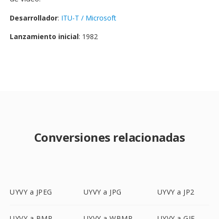
Desarrollador
:
ITU-T / Microsoft
Lanzamiento inicial
: 1982
Conversiones relacionadas
UYVY a JPEG
UYVY a JPG
UYVY a JP2
UYVY a BMP
UYVY a WBMP
UYVY a GIF