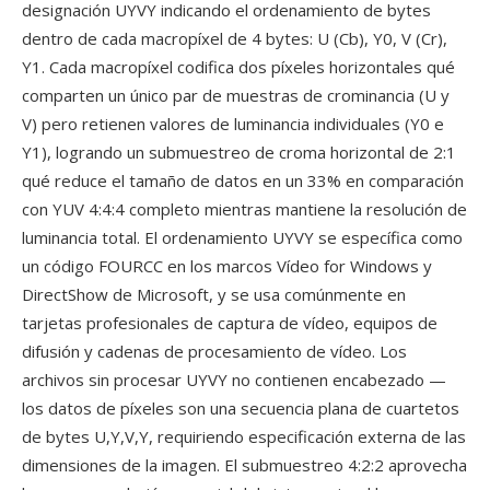
designación UYVY indicando el ordenamiento de bytes
dentro de cada macropíxel de 4 bytes: U (Cb), Y0, V (Cr),
Y1. Cada macropíxel codifica dos píxeles horizontales qué
comparten un único par de muestras de crominancia (U y
V) pero retienen valores de luminancia individuales (Y0 e
Y1), logrando un submuestreo de croma horizontal de 2:1
qué reduce el tamaño de datos en un 33% en comparación
con YUV 4:4:4 completo mientras mantiene la resolución de
luminancia total. El ordenamiento UYVY se específica como
un código FOURCC en los marcos Vídeo for Windows y
DirectShow de Microsoft, y se usa comúnmente en
tarjetas profesionales de captura de vídeo, equipos de
difusión y cadenas de procesamiento de vídeo. Los
archivos sin procesar UYVY no contienen encabezado —
los datos de píxeles son una secuencia plana de cuartetos
de bytes U,Y,V,Y, requiriendo especificación externa de las
dimensiones de la imagen. El submuestreo 4:2:2 aprovecha