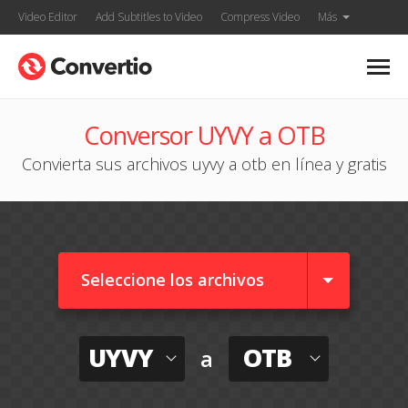
Video Editor
Add Subtitles to Video
Compress Video
Más
Conversor UYVY a OTB
Convierta sus archivos uyvy a otb en línea y gratis
Seleccione los archivos
UYVY
OTB
a