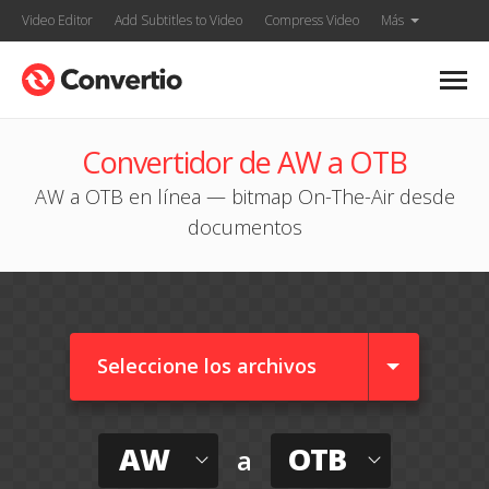
Video Editor
Add Subtitles to Video
Compress Video
Más
Convertidor de AW a OTB
AW a OTB en línea — bitmap On-The-Air desde
documentos
Seleccione los archivos
AW
OTB
a