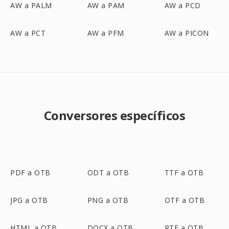
AW a PALM
AW a PAM
AW a PCD
AW a PCT
AW a PFM
AW a PICON
Conversores específicos
PDF a OTB
ODT a OTB
TTF a OTB
JPG a OTB
PNG a OTB
OTF a OTB
HTML a OTB
DOCX a OTB
RTF a OTB