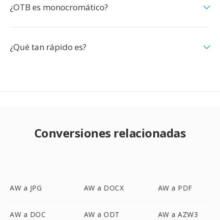
¿OTB es monocromático?
¿Qué tan rápido es?
Conversiones relacionadas
AW a JPG
AW a DOCX
AW a PDF
AW a DOC
AW a ODT
AW a AZW3