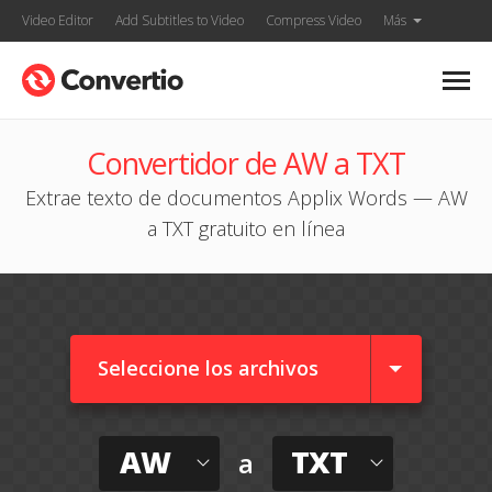
Video Editor
Add Subtitles to Video
Compress Video
Más
Convertidor de AW a TXT
Extrae texto de documentos Applix Words — AW
a TXT gratuito en línea
Seleccione los archivos
AW
TXT
a