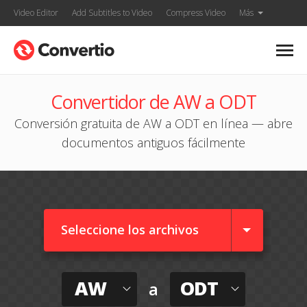
Video Editor
Add Subtitles to Video
Compress Video
Más
Convertidor de AW a ODT
Conversión gratuita de AW a ODT en línea — abre
documentos antiguos fácilmente
Seleccione los archivos
AW
ODT
a