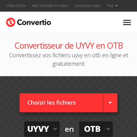
Video Editor
Add Subtitles to Video
Compress Video
Plus
Convertisseur de UYVY en OTB
Convertissez vos fichiers uyvy en otb en ligne et
gratuitement
Choisir les fichiers
UYVY
OTB
en