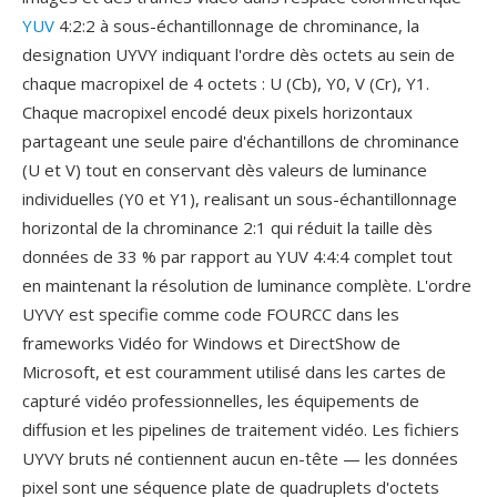
YUV
4:2:2 à sous-échantillonnage de chrominance, la
designation UYVY indiquant l'ordre dès octets au sein de
chaque macropixel de 4 octets : U (Cb), Y0, V (Cr), Y1.
Chaque macropixel encodé deux pixels horizontaux
partageant une seule paire d'échantillons de chrominance
(U et V) tout en conservant dès valeurs de luminance
individuelles (Y0 et Y1), realisant un sous-échantillonnage
horizontal de la chrominance 2:1 qui réduit la taille dès
données de 33 % par rapport au YUV 4:4:4 complet tout
en maintenant la résolution de luminance complète. L'ordre
UYVY est specifie comme code FOURCC dans les
frameworks Vidéo for Windows et DirectShow de
Microsoft, et est couramment utilisé dans les cartes de
capturé vidéo professionnelles, les équipements de
diffusion et les pipelines de traitement vidéo. Les fichiers
UYVY bruts né contiennent aucun en-tête — les données
pixel sont une séquence plate de quadruplets d'octets