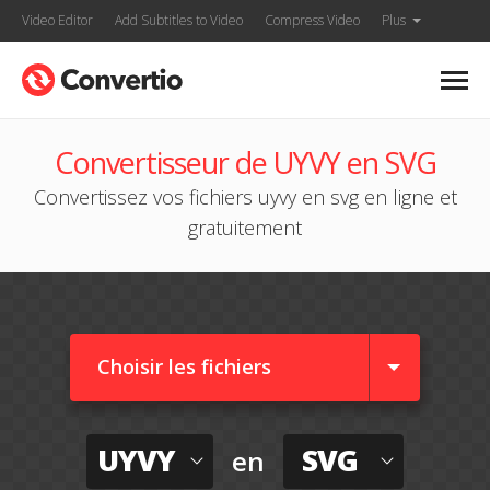
Video Editor
Add Subtitles to Video
Compress Video
Plus
Convertisseur de UYVY en SVG
Convertissez vos fichiers uyvy en svg en ligne et
gratuitement
Choisir les fichiers
UYVY
SVG
en