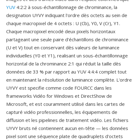
YUV
4:2:2 à sous-échantillonnage de chrominance, la
designation UYVY indiquant l'ordre dès octets au sein de
chaque macropixel de 4 octets : U (Cb), Y0, V (Cr), Y1.
Chaque macropixel encodé deux pixels horizontaux
partageant une seule paire d'échantillons de chrominance
(U et V) tout en conservant dès valeurs de luminance
individuelles (Y0 et Y1), realisant un sous-échantillonnage
horizontal de la chrominance 2:1 qui réduit la taille dès
données de 33 % par rapport au YUV 4:4:4 complet tout
en maintenant la résolution de luminance complète. L'ordre
UYVY est specifie comme code FOURCC dans les
frameworks Vidéo for Windows et DirectShow de
Microsoft, et est couramment utilisé dans les cartes de
capturé vidéo professionnelles, les équipements de
diffusion et les pipelines de traitement vidéo. Les fichiers
UYVY bruts né contiennent aucun en-tête — les données
pixel sont une séquence plate de quadruplets d'octets