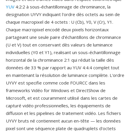
YUV
4:2:2 à sous-échantillonnage de chrominance, la
designation UYVY indiquant l'ordre dès octets au sein de
chaque macropixel de 4 octets : U (Cb), Y0, V (Cr), Y1.
Chaque macropixel encodé deux pixels horizontaux
partageant une seule paire d'échantillons de chrominance
(U et V) tout en conservant dès valeurs de luminance
individuelles (Y0 et Y1), realisant un sous-échantillonnage
horizontal de la chrominance 2:1 qui réduit la taille dès
données de 33 % par rapport au YUV 4:4:4 complet tout
en maintenant la résolution de luminance complète. L'ordre
UYVY est specifie comme code FOURCC dans les
frameworks Vidéo for Windows et DirectShow de
Microsoft, et est couramment utilisé dans les cartes de
capturé vidéo professionnelles, les équipements de
diffusion et les pipelines de traitement vidéo. Les fichiers
UYVY bruts né contiennent aucun en-tête — les données
pixel sont une séquence plate de quadruplets d'octets