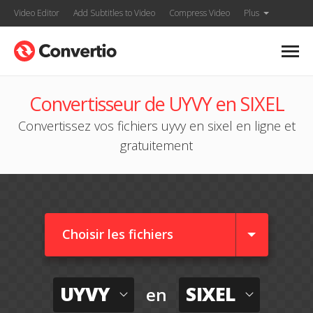
Video Editor
Add Subtitles to Video
Compress Video
Plus
Convertisseur de UYVY en SIXEL
Convertissez vos fichiers uyvy en sixel en ligne et
gratuitement
Choisir les fichiers
UYVY
SIXEL
en