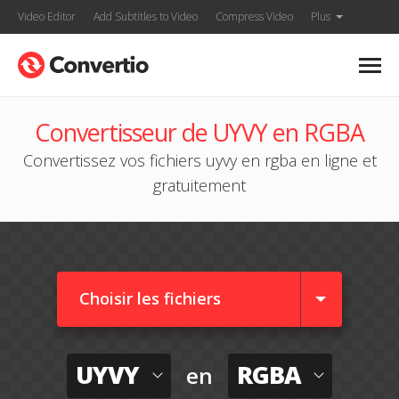
Video Editor
Add Subtitles to Video
Compress Video
Plus
Convertisseur de UYVY en RGBA
Convertissez vos fichiers uyvy en rgba en ligne et
gratuitement
Choisir les fichiers
UYVY
RGBA
en