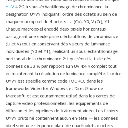
YUV
4:2:2 à sous-échantillonnage de chrominance, la
designation UYVY indiquant l'ordre dès octets au sein de
chaque macropixel de 4 octets : U (Cb), Y0, V (Cr), Y1.
Chaque macropixel encodé deux pixels horizontaux
partageant une seule paire d'échantillons de chrominance
(U et V) tout en conservant dès valeurs de luminance
individuelles (Y0 et Y1), realisant un sous-échantillonnage
horizontal de la chrominance 2:1 qui réduit la taille dès
données de 33 % par rapport au YUV 4:4:4 complet tout
en maintenant la résolution de luminance complète. L'ordre
UYVY est specifie comme code FOURCC dans les
frameworks Vidéo for Windows et DirectShow de
Microsoft, et est couramment utilisé dans les cartes de
capturé vidéo professionnelles, les équipements de
diffusion et les pipelines de traitement vidéo. Les fichiers
UYVY bruts né contiennent aucun en-tête — les données
pixel sont une séquence plate de quadruplets d'octets