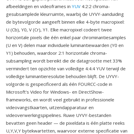
afbeeldingen en videoframes in
YUV
4:2:2 chroma-
gesubsamplede kleurruimte, waarbij de UYVY-aanduiding
de bytevolgorde aangeeft binnen elke 4-byte macropixel:
U (Cb), Y0, V (Cr), Y1. Elke macropixel codeert twee
horizontale pixels die één enkel paar chrominantiesamples
(U en V) delen maar individuele luminantiewaarden (Y0 en
Y1) behouden, waardoor 2:1 horizontale chroma-
subsampling wordt bereikt die de datagrootte met 33%
vermindert ten opzichte van volledige 4:4:4 YUV terwijl de
volledige luminantieresolutie behouden blijft. De UYVY-
volgorde is gespecificeerd als één FOURCC-code in
Microsoft's Video for Windows- en DirectShow-
frameworks, en wordt veel gebruikt in professionele
videovangstkaarten, uitzendapparatuur en
videoverwerkingspipelines. Ruwe UYVY-bestanden
bevatten geen header — de pixeldata is één platte reeks
U,Y,V,Y bytekwartetten, waarvoor externe specificatie van