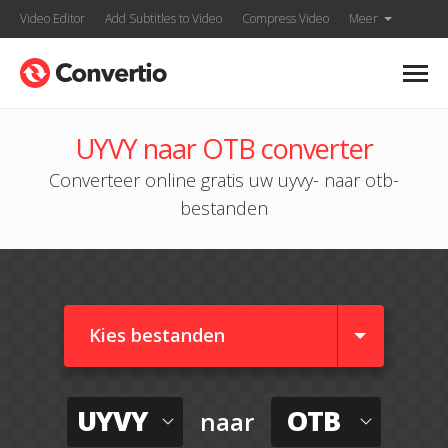
Video Editor
Add Subtitles to Video
Compress Video
Meer
UYVY naar OTB converter
Converteer online gratis uw uyvy- naar otb-
bestanden
Kies bestanden
UYVY
OTB
naar