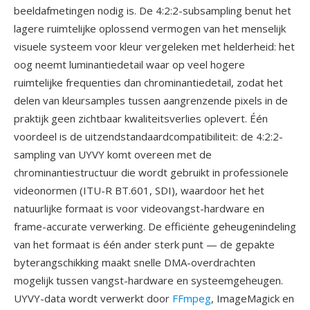
beeldafmetingen nodig is. De 4:2:2-subsampling benut het
lagere ruimtelijke oplossend vermogen van het menselijk
visuele systeem voor kleur vergeleken met helderheid: het
oog neemt luminantiedetail waar op veel hogere
ruimtelijke frequenties dan chrominantiedetail, zodat het
delen van kleursamples tussen aangrenzende pixels in de
praktijk geen zichtbaar kwaliteitsverlies oplevert. Één
voordeel is de uitzendstandaardcompatibiliteit: de 4:2:2-
sampling van UYVY komt overeen met de
chrominantiestructuur die wordt gebruikt in professionele
videonormen (ITU-R BT.601, SDI), waardoor het het
natuurlijke formaat is voor videovangst-hardware en
frame-accurate verwerking. De efficiënte geheugenindeling
van het formaat is één ander sterk punt — de gepakte
byterangschikking maakt snelle DMA-overdrachten
mogelijk tussen vangst-hardware en systeemgeheugen.
UYVY-data wordt verwerkt door
FFmpeg
, ImageMagick en