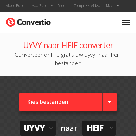
Video Editor
Add Subtitles to Video
Compress Video
Meer
UYVY naar HEIF converter
Converteer online gratis uw uyvy- naar heif-
bestanden
Kies bestanden
UYVY
HEIF
naar