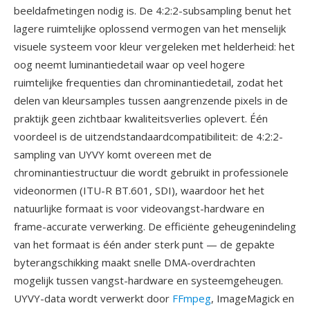
beeldafmetingen nodig is. De 4:2:2-subsampling benut het
lagere ruimtelijke oplossend vermogen van het menselijk
visuele systeem voor kleur vergeleken met helderheid: het
oog neemt luminantiedetail waar op veel hogere
ruimtelijke frequenties dan chrominantiedetail, zodat het
delen van kleursamples tussen aangrenzende pixels in de
praktijk geen zichtbaar kwaliteitsverlies oplevert. Één
voordeel is de uitzendstandaardcompatibiliteit: de 4:2:2-
sampling van UYVY komt overeen met de
chrominantiestructuur die wordt gebruikt in professionele
videonormen (ITU-R BT.601, SDI), waardoor het het
natuurlijke formaat is voor videovangst-hardware en
frame-accurate verwerking. De efficiënte geheugenindeling
van het formaat is één ander sterk punt — de gepakte
byterangschikking maakt snelle DMA-overdrachten
mogelijk tussen vangst-hardware en systeemgeheugen.
UYVY-data wordt verwerkt door
FFmpeg
, ImageMagick en