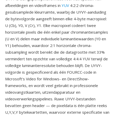
afbeeldingen en videoframes in
YUV
4:2:2 chroma-
gesubsamplede kleurruimte, waarbij de UYVY-aanduiding
de bytevolgorde aangeeft binnen elke 4-byte macropixel:
U (Cb), Y0, V (Cr), Y1. Elke macropixel codeert twee
horizontale pixels die één enkel paar chrominantiesamples
(U en V) delen maar individuele luminantiewaarden (Y0 en
Y1) behouden, waardoor 2:1 horizontale chroma-
subsampling wordt bereikt die de datagrootte met 33%
vermindert ten opzichte van volledige 4:4:4 YUV terwijl de
volledige luminantieresolutie behouden blijft. De UYVY-
volgorde is gespecificeerd als één FOURCC-code in
Microsoft's Video for Windows- en DirectShow-
frameworks, en wordt veel gebruikt in professionele
videovangstkaarten, uitzendapparatuur en
videoverwerkingspipelines. Ruwe UYVY-bestanden
bevatten geen header — de pixeldata is één platte reeks
U,Y,V,Y bytekwartetten, waarvoor externe specificatie van