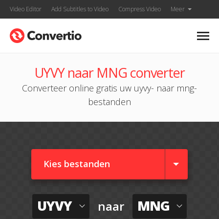
Video Editor
Add Subtitles to Video
Compress Video
Meer
UYVY naar MNG converter
Converteer online gratis uw uyvy- naar mng-
bestanden
Kies bestanden
UYVY
MNG
naar