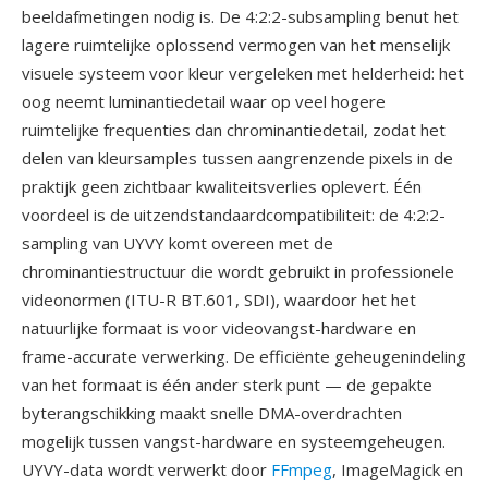
beeldafmetingen nodig is. De 4:2:2-subsampling benut het
lagere ruimtelijke oplossend vermogen van het menselijk
visuele systeem voor kleur vergeleken met helderheid: het
oog neemt luminantiedetail waar op veel hogere
ruimtelijke frequenties dan chrominantiedetail, zodat het
delen van kleursamples tussen aangrenzende pixels in de
praktijk geen zichtbaar kwaliteitsverlies oplevert. Één
voordeel is de uitzendstandaardcompatibiliteit: de 4:2:2-
sampling van UYVY komt overeen met de
chrominantiestructuur die wordt gebruikt in professionele
videonormen (ITU-R BT.601, SDI), waardoor het het
natuurlijke formaat is voor videovangst-hardware en
frame-accurate verwerking. De efficiënte geheugenindeling
van het formaat is één ander sterk punt — de gepakte
byterangschikking maakt snelle DMA-overdrachten
mogelijk tussen vangst-hardware en systeemgeheugen.
UYVY-data wordt verwerkt door
FFmpeg
, ImageMagick en