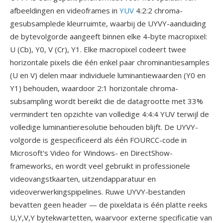
afbeeldingen en videoframes in
YUV
4:2:2 chroma-
gesubsamplede kleurruimte, waarbij de UYVY-aanduiding
de bytevolgorde aangeeft binnen elke 4-byte macropixel:
U (Cb), Y0, V (Cr), Y1. Elke macropixel codeert twee
horizontale pixels die één enkel paar chrominantiesamples
(U en V) delen maar individuele luminantiewaarden (Y0 en
Y1) behouden, waardoor 2:1 horizontale chroma-
subsampling wordt bereikt die de datagrootte met 33%
vermindert ten opzichte van volledige 4:4:4 YUV terwijl de
volledige luminantieresolutie behouden blijft. De UYVY-
volgorde is gespecificeerd als één FOURCC-code in
Microsoft's Video for Windows- en DirectShow-
frameworks, en wordt veel gebruikt in professionele
videovangstkaarten, uitzendapparatuur en
videoverwerkingspipelines. Ruwe UYVY-bestanden
bevatten geen header — de pixeldata is één platte reeks
U,Y,V,Y bytekwartetten, waarvoor externe specificatie van