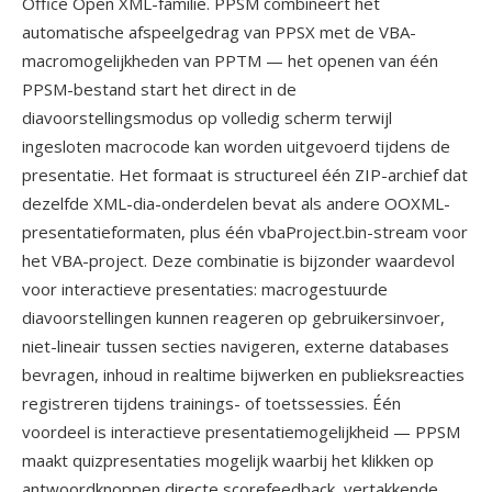
Office Open XML-familie. PPSM combineert het
automatische afspeelgedrag van PPSX met de VBA-
macromogelijkheden van PPTM — het openen van één
PPSM-bestand start het direct in de
diavoorstellingsmodus op volledig scherm terwijl
ingesloten macrocode kan worden uitgevoerd tijdens de
presentatie. Het formaat is structureel één ZIP-archief dat
dezelfde XML-dia-onderdelen bevat als andere OOXML-
presentatieformaten, plus één vbaProject.bin-stream voor
het VBA-project. Deze combinatie is bijzonder waardevol
voor interactieve presentaties: macrogestuurde
diavoorstellingen kunnen reageren op gebruikersinvoer,
niet-lineair tussen secties navigeren, externe databases
bevragen, inhoud in realtime bijwerken en publieksreacties
registreren tijdens trainings- of toetssessies. Één
voordeel is interactieve presentatiemogelijkheid — PPSM
maakt quizpresentaties mogelijk waarbij het klikken op
antwoordknoppen directe scorefeedback, vertakkende