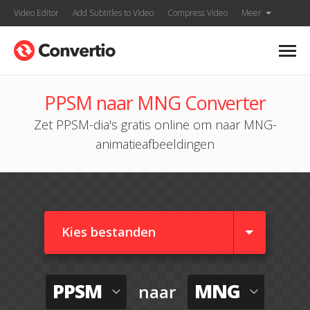
Video Editor
Add Subtitles to Video
Compress Video
Meer
PPSM naar MNG Converter
Zet PPSM-dia's gratis online om naar MNG-
animatieafbeeldingen
Kies bestanden
PPSM
MNG
naar