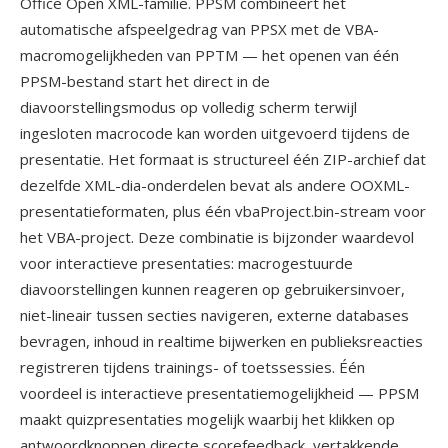
Office Open XML-familie. PPSM combineert het
automatische afspeelgedrag van PPSX met de VBA-
macromogelijkheden van PPTM — het openen van één
PPSM-bestand start het direct in de
diavoorstellingsmodus op volledig scherm terwijl
ingesloten macrocode kan worden uitgevoerd tijdens de
presentatie. Het formaat is structureel één ZIP-archief dat
dezelfde XML-dia-onderdelen bevat als andere OOXML-
presentatieformaten, plus één vbaProject.bin-stream voor
het VBA-project. Deze combinatie is bijzonder waardevol
voor interactieve presentaties: macrogestuurde
diavoorstellingen kunnen reageren op gebruikersinvoer,
niet-lineair tussen secties navigeren, externe databases
bevragen, inhoud in realtime bijwerken en publieksreacties
registreren tijdens trainings- of toetssessies. Één
voordeel is interactieve presentatiemogelijkheid — PPSM
maakt quizpresentaties mogelijk waarbij het klikken op
antwoordknoppen directe scorefeedback, vertakkende