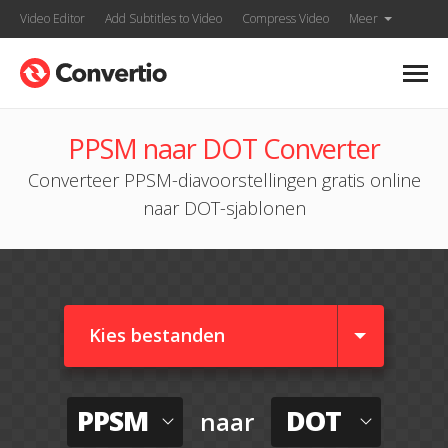
Video Editor
Add Subtitles to Video
Compress Video
Meer
PPSM naar DOT Converter
Converteer PPSM-diavoorstellingen gratis online
naar DOT-sjablonen
Kies bestanden
PPSM
DOT
naar