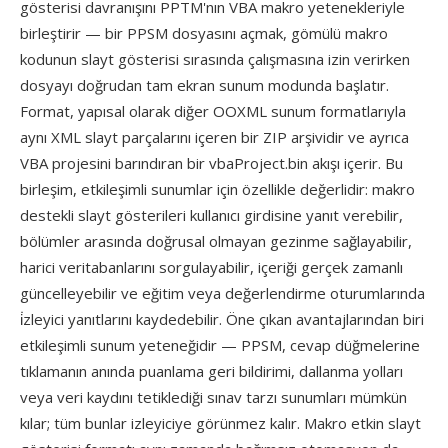
gösterisi davranışını PPTM'nın VBA makro yetenekleriyle
birleştirir — bir PPSM dosyasını açmak, gömülü makro
kodunun slayt gösterisi sırasında çalışmasına izin verirken
dosyayı doğrudan tam ekran sunum modunda başlatır.
Format, yapısal olarak diğer OOXML sunum formatlarıyla
aynı XML slayt parçalarını içeren bir ZIP arşividir ve ayrıca
VBA projesini barındıran bir vbaProject.bin akışı içerir. Bu
birleşim, etkileşimli sunumlar için özellikle değerlidir: makro
destekli slayt gösterileri kullanıcı girdisine yanıt verebilir,
bölümler arasında doğrusal olmayan gezinme sağlayabilir,
harici veritabanlarını sorgulayabilir, içeriği gerçek zamanlı
güncelleyebilir ve eğitim veya değerlendirme oturumlarında
i̇zleyici yanıtlarını kaydedebilir. Öne çıkan avantajlarından biri
etkileşimli sunum yeteneğidir — PPSM, cevap düğmelerine
tıklamanın anında puanlama geri bildirimi, dallanma yolları
veya veri kaydını tetiklediği sınav tarzı sunumları mümkün
kılar; tüm bunlar izleyiciye görünmez kalır. Makro etkin slayt