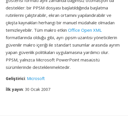
gösterisi formatı aynı zamanda bağımsız otomasyon da
destekler: bir PPSM dosyası başlatıldığında başlatma
rutinlerini çalıştırabilir, ekran ortamını yapılandırabilir ve
çıkışta kaynakları herhangi bir manuel müdahale olmadan
temizleyebilir. Tüm makro etkin
Office Open XML
formatlarında olduğu gibi, ayrı .ppsm uzantısı yöneticilerin
güvenilir makro içeriği ile standart sunumlar arasında ayrım
yapan güvenlik politikaları uygulamasına yardımcı olur.
PPSM, yalnızca Microsoft PowerPoint masaüstü
sürümlerinde desteklenmektedir.
Geliştirici
:
Microsoft
İlk yayın
: 30 Ocak 2007