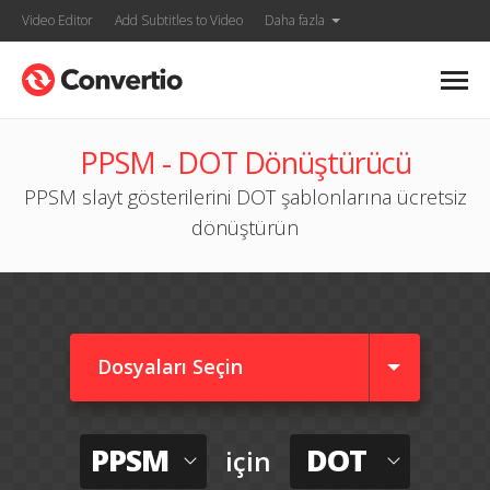
Video Editor
Add Subtitles to Video
Daha fazla
PPSM - DOT Dönüştürücü
PPSM slayt gösterilerini DOT şablonlarına ücretsiz
dönüştürün
Dosyaları Seçin
PPSM
DOT
için